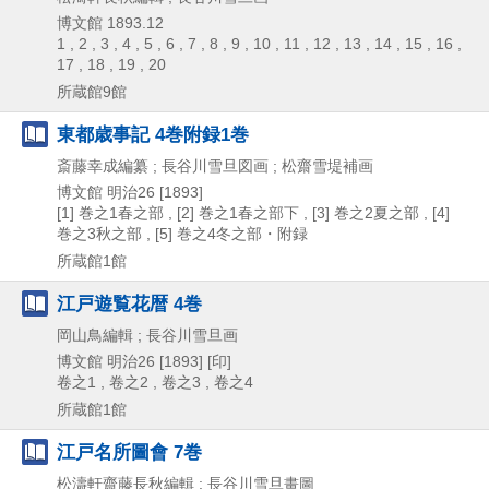
博文館
1893.12
1 , 2 , 3 , 4 , 5 , 6 , 7 , 8 , 9 , 10 , 11 , 12 , 13 , 14 , 15 , 16 ,
17 , 18 , 19 , 20
所蔵館9館
東都歳事記 4巻附録1巻
斎藤幸成編纂 ; 長谷川雪旦図画 ; 松齋雪堤補画
博文館
明治26 [1893]
[1] 巻之1春之部 , [2] 巻之1春之部下 , [3] 巻之2夏之部 , [4]
巻之3秋之部 , [5] 巻之4冬之部・附録
所蔵館1館
江戸遊覧花暦 4巻
岡山鳥編輯 ; 長谷川雪旦画
博文館
明治26 [1893] [印]
卷之1 , 卷之2 , 卷之3 , 卷之4
所蔵館1館
江戸名所圖會 7巻
松濤軒齋藤長秋編輯 ; 長谷川雪旦畫圖