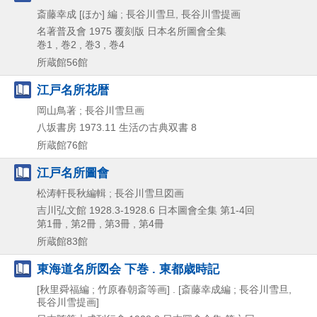
斎藤幸成 [ほか] 編 ; 長谷川雪旦, 長谷川雪提画
名著普及會
1975
覆刻版
日本名所圖會全集
巻1 , 巻2 , 巻3 , 巻4
所蔵館56館
江戸名所花暦
岡山鳥著 ; 長谷川雪旦画
八坂書房
1973.11
生活の古典双書 8
所蔵館76館
江戸名所圖會
松涛軒長秋編輯 ; 長谷川雪旦図画
吉川弘文館
1928.3-1928.6
日本圖會全集 第1-4回
第1冊 , 第2冊 , 第3冊 , 第4冊
所蔵館83館
東海道名所図会 下巻 . 東都歳時記
[秋里舜福編 ; 竹原春朝斎等画] . [斎藤幸成編 ; 長谷川雪旦,
長谷川雪提画]