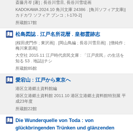
斎藤月岑 [著] ; 長谷川雪旦, 長谷川雪堤画
KADOKAWA
2024.10
角川文庫 24386 . [角川ソフィア文庫||
カドカワ ソフィア ブンコ ; I-170-2]
所蔵館17館
松島図誌 . 江戸名所花暦 . 皇都霊跡志
[桜田虎門作 ; 東沢画] . [岡山鳥編 ; 長谷川雪旦画] . [僧純作 ;
梅川東居画]
大空社
2015.11
江戸時代庶民文庫 : 「江戸庶民」の生活を
知る 53 . 地誌||チシ
所蔵館85館
愛宕山 : 江戸から東京へ
港区立港郷土資料館編
港区立港郷土資料館
2011.10
港区立港郷土資料館特別展 平
成23年度
所蔵館22館
Die Wunderquelle von Toda : von
glückbringenden Trünken und glänzenden