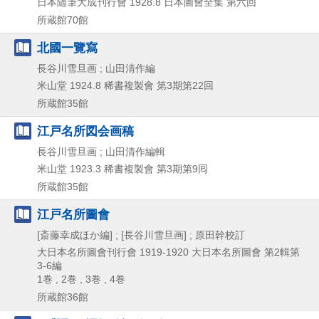
日本随筆大成刊行會
1928.8
日本圖會全集 第六回
所蔵館70館
北國一覽寫
長谷川雪旦画 ; 山田清作編
米山堂
1924.8
稀書複製會 第3期第22回
所蔵館35館
江戸名所図会画稿
長谷川雪旦画 ; 山田清作編輯
米山堂
1923.3
稀書複製會 第3期第9囘
所蔵館35館
江戸名所圖會
[斎藤幸成ほか編] ; [長谷川雪旦画] ; 原田幹校訂
大日本名所圖會刊行會
1919-1920
大日本名所圖會 第2輯第
3-6編
1巻 , 2巻 , 3巻 , 4巻
所蔵館36館