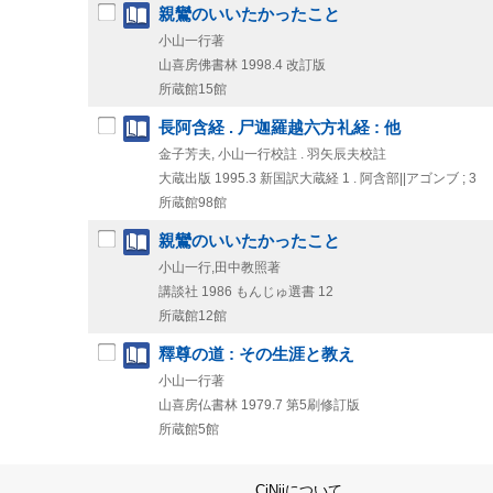
親鸞のいいたかったこと
小山一行著
山喜房佛書林
1998.4
改訂版
所蔵館15館
長阿含経 . 尸迦羅越六方礼経 : 他
金子芳夫, 小山一行校註 . 羽矢辰夫校註
大蔵出版
1995.3
新国訳大蔵経 1 . 阿含部||アゴンブ ; 3
所蔵館98館
親鸞のいいたかったこと
小山一行,田中教照著
講談社
1986
もんじゅ選書 12
所蔵館12館
釋尊の道 : その生涯と教え
小山一行著
山喜房仏書林
1979.7
第5刷修訂版
所蔵館5館
CiNiiについて