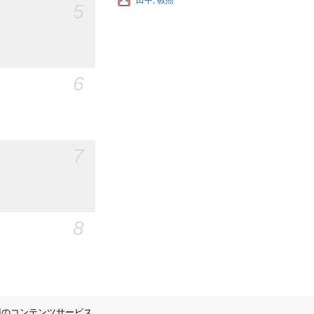
田中, 教照
5
6
7
8
IIのコンテンツサービス