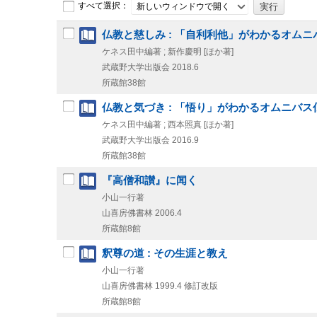
すべて選択：
新しいウィンドウで開く
仏教と慈しみ : 「自利利他」がわかるオム
ケネス田中編著 ; 新作慶明 [ほか著]
武蔵野大学出版会
2018.6
所蔵館38館
仏教と気づき : 「悟り」がわかるオムニバス
ケネス田中編著 ; 西本照真 [ほか著]
武蔵野大学出版会
2016.9
所蔵館38館
『高僧和讃』に闻く
小山一行著
山喜房佛書林
2006.4
所蔵館8館
釈尊の道 : その生涯と教え
小山一行著
山喜房佛書林
1999.4
修訂改版
所蔵館8館