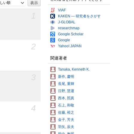
しい順
VIAF
1
KAKEN — 研究者をさがす
J-GLOBAL
researchmap
Google Scholar
Google
2
Yahoo! JAPAN
関連著者
Tanaka, Kenneth K.
3
新作, 慶明
長尾, 重輝
日野, 慧運
西本, 照真
4
石上, 和敬
佐藤, 裕之
金子, 芳夫
羽矢, 辰夫