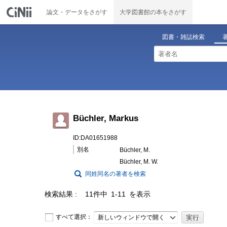
論文・データをさがす
大学図書館の本をさがす
図書・雑誌検索
Büchler, Markus
ID:DA01651988
別名
Büchler, M.
Büchler, M. W.
同姓同名の著者を検索
検索結果
11件中 1-11 を表示
すべて選択：
新しいウィンドウで開く