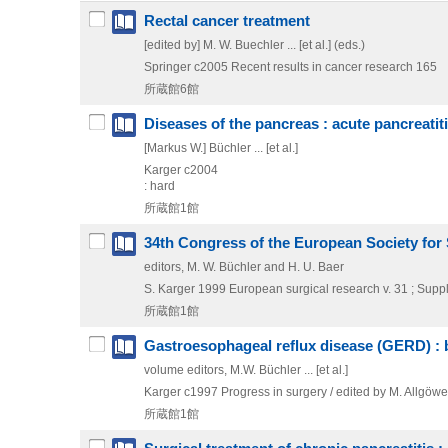
Rectal cancer treatment
[edited by] M. W. Buechler ... [et al.] (eds.)
Springer
c2005
Recent results in cancer research 165
所蔵館6館
Diseases of the pancreas : acute pancreatit
[Markus W.] Büchler ... [et al.]
Karger
c2004
: hard
所蔵館1館
34th Congress of the European Society for S
editors, M. W. Büchler and H. U. Baer
S. Karger
1999
European surgical research v. 31 ; Supp
所蔵館1館
Gastroesophageal reflux disease (GERD) : 
volume editors, M.W. Büchler ... [et al.]
Karger
c1997
Progress in surgery / edited by M. Allgöwe
所蔵館1館