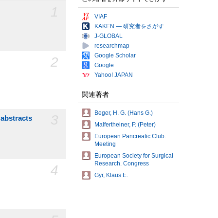
1
VIAF
KAKEN — 研究者をさがす
J-GLOBAL
researchmap
Google Scholar
2
Google
Yahoo! JAPAN
関連著者
Beger, H. G. (Hans G.)
3
 abstracts
Malfertheiner, P. (Peter)
European Pancreatic Club.
Meeting
European Society for Surgical
Research. Congress
4
Gyr, Klaus E.