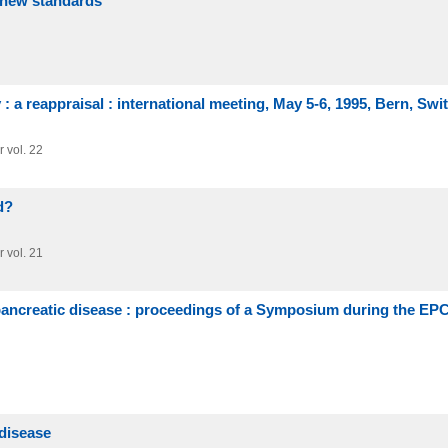
: new standards
: a reappraisal : international meeting, May 5-6, 1995, Bern, Swi
r vol. 22
d?
r vol. 21
 pancreatic disease : proceedings of a Symposium during the EP
 disease