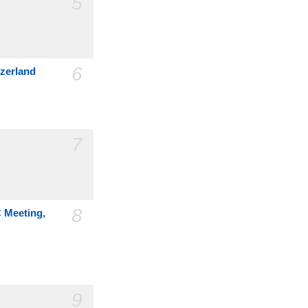
5
6
tzerland
7
8
C Meeting,
9