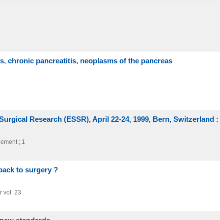
is, chronic pancreatitis, neoplasms of the pancreas
urgical Research (ESSR), April 22-24, 1999, Bern, Switzerland :
lement ; 1
back to surgery ?
r vol. 23