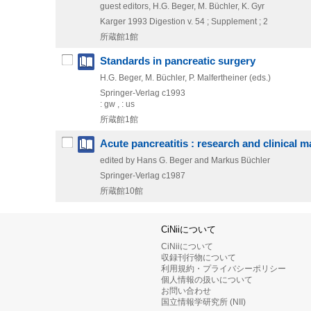
guest editors, H.G. Beger, M. Büchler, K. Gyr
Karger
1993
Digestion v. 54 ; Supplement ; 2
所蔵館1館
Standards in pancreatic surgery
H.G. Beger, M. Büchler, P. Malfertheiner (eds.)
Springer-Verlag
c1993
: gw , : us
所蔵館1館
Acute pancreatitis : research and clinical
edited by Hans G. Beger and Markus Büchler
Springer-Verlag
c1987
所蔵館10館
CiNiiについて
CiNiiについて
収録刊行物について
利用規約・プライバシーポリシー
個人情報の扱いについて
お問い合わせ
国立情報学研究所 (NII)