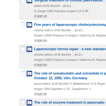
Surgical treatment of chronic pancreatitis 
editors M.W. Büchler ...[et al.]
S. Karger
1996
Digestive surgery 13/ 2/ 96
所蔵館1館
Five years of laparoscopic cholecystectomy 
volume editors, M.W. Büchler ... [et al.]
Karger
c1996
Progress in surgery / edited by M. Allgöwe
所蔵館1館
Laparoscopic hernia repair : a new standar
volume editors, M.W. Büchler ... [et al.]
Karger
c1995
Progress in surgery / edited by M. Allgöwe
所蔵館2館
The role of somatostatin and octreotide in
October 12, 1992, Ulm, Germany
guest editors, M.W. Büchler, P. Malfertheiner, H.G. Beger
Karger
1994
Digestion v. 55 ; Supplement ; 1
所蔵館1館
The role of enzyme treatment in pancreatic