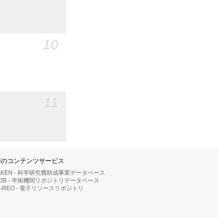
10
11
IIのコンテンツサービス
AKEN - 科学研究費助成事業データベース
RDB - 学術機関リポジトリデータベース
II-REO - 電子リソースリポジトリ