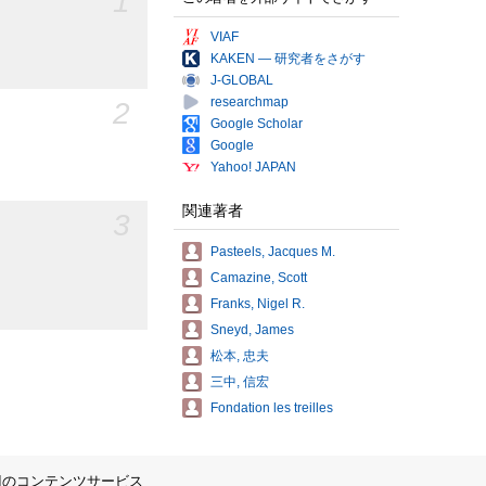
1
VIAF
KAKEN — 研究者をさがす
J-GLOBAL
researchmap
2
Google Scholar
Google
Yahoo! JAPAN
関連著者
3
Pasteels, Jacques M.
Camazine, Scott
Franks, Nigel R.
Sneyd, James
松本, 忠夫
三中, 信宏
Fondation les treilles
IIのコンテンツサービス