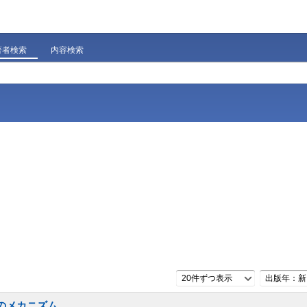
著者検索
内容検索
20件ずつ表示
出版年：新
成のメカニズム