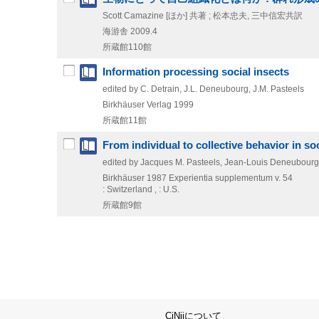
Scott Camazine [ほか] 共著 ; 松本忠夫, 三中信宏共訳
海游舎
2009.4
所蔵館110館
Information processing social insects
edited by C. Detrain, J.L. Deneubourg, J.M. Pasteels
Birkhäuser Verlag
1999
所蔵館11館
From individual to collective behavior in so
edited by Jacques M. Pasteels, Jean-Louis Deneubourg
Birkhäuser
1987
Experientia supplementum v. 54
: Switzerland , : U.S.
所蔵館9館
CiNiiについて