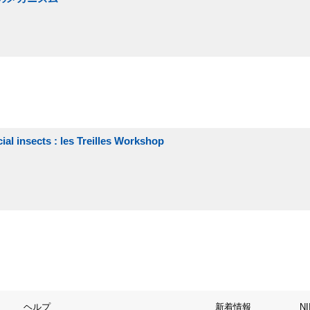
cial insects : les Treilles Workshop
ヘルプ
新着情報
N