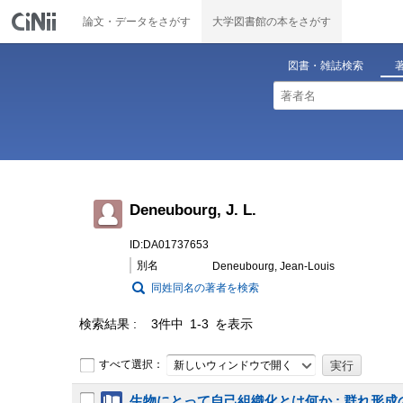
論文・データをさがす
大学図書館の本をさがす
図書・雑誌検索
Deneubourg, J. L.
ID:DA01737653
別名
Deneubourg, Jean-Louis
同姓同名の著者を検索
検索結果
3件中 1-3 を表示
すべて選択：
新しいウィンドウで開く
生物にとって自己組織化とは何か : 群れ形