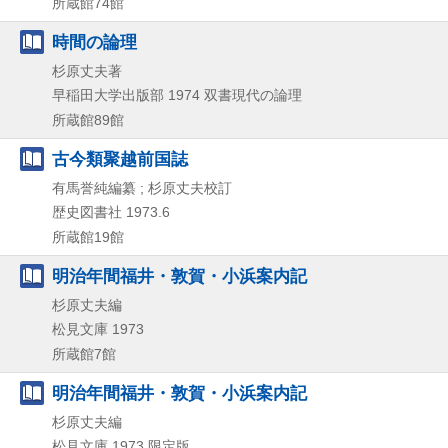
所蔵館74館
時間の論理
杉原丈夫著
早稲田大学出版部
1974
双書現代の論理
所蔵館89館
古今類聚越前国誌
有馬誉純編纂 ; 杉原丈夫校訂
歴史図書社
1973.6
所蔵館19館
明治年間福井・敦賀・小浜案内記
杉原丈夫編
松見文庫
1973
所蔵館7館
明治年間福井・敦賀・小浜案内記
杉原丈夫編
松見文庫
1973
限定版