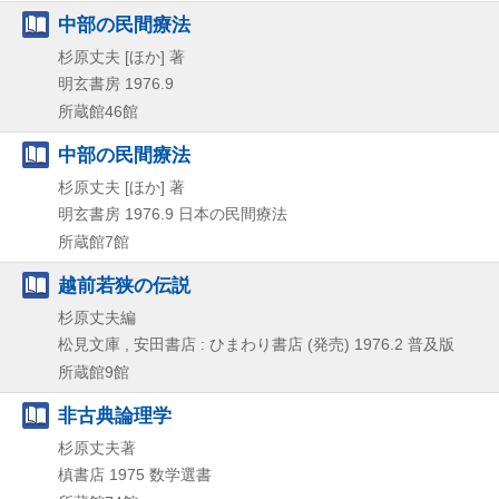
中部の民間療法
杉原丈夫 [ほか] 著
明玄書房
1976.9
所蔵館46館
中部の民間療法
杉原丈夫 [ほか] 著
明玄書房
1976.9
日本の民間療法
所蔵館7館
越前若狭の伝説
杉原丈夫編
松見文庫 , 安田書店 : ひまわり書店 (発売)
1976.2
普及版
所蔵館9館
非古典論理学
杉原丈夫著
槙書店
1975
数学選書