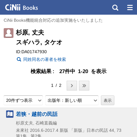
CiNii Books機能統合対応の追加実施をいたしました
杉原, 丈夫
スギハラ, タケオ
ID:DA01747930
同姓同名の著者を検索
検索結果
27件中 1-20 を表示
1 / 2
20件ずつ表示
出版年：新しい順
若狭・越前の民話
杉原丈夫, 石崎直義編
未來社
2016.6-2017.4
新版
「新版」日本の民話 44,
73
第1集 , 第2集