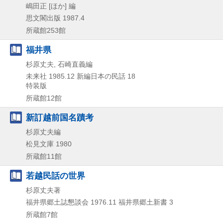
嶋田正 [ほか] 編
思文閣出版
1987.4
所蔵館253館
福井県
杉原丈夫, 石崎直義編
未来社
1985.12
新編日本の民話 18
特装版
所蔵館12館
新訂越前国名蹟考
杉原丈夫編
松見文庫
1980
所蔵館11館
若越民話の世界
杉原丈夫著
福井県郷土誌懇談会
1976.11
福井県郷土新書 3
所蔵館7館