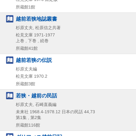
所蔵館1館
越前若狭地誌叢書
杉原丈夫, 松原信之共著
松見文庫
1971-1977
上巻 , 下巻 , 続巻
所蔵館41館
越前若狭の伝説
杉原丈夫編
松見文庫
1970.2
所蔵館3館
若狭・越前の民話
杉原丈夫, 石崎直義編
未来社
1968.4-1978.12
日本の民話 44,
73
第1集 , 第2集
所蔵館116館