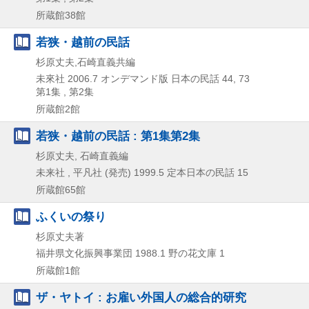
所蔵館38館
若狭・越前の民話
杉原丈夫,石崎直義共編
未來社
2006.7
オンデマンド版
日本の民話 44,
73
第1集 , 第2集
所蔵館2館
若狭・越前の民話 : 第1集第2集
杉原丈夫, 石崎直義編
未来社 , 平凡社 (発売)
1999.5
定本日本の民話 15
所蔵館65館
ふくいの祭り
杉原丈夫著
福井県文化振興事業団
1988.1
野の花文庫 1
所蔵館1館
ザ・ヤトイ : お雇い外国人の総合的研究