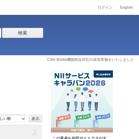
ログイン
English
検索
CiNii Books機能統合対応の追加実施をいたしました
しい順
1
この著者を外部サイトでさがす