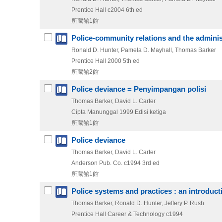
Prentice Hall
c2004
6th ed
所蔵館1館
Police-community relations and the administ
Ronald D. Hunter, Pamela D. Mayhall, Thomas Barker
Prentice Hall
2000
5th ed
所蔵館2館
Police deviance = Penyimpangan polisi
Thomas Barker, David L. Carter
Cipta Manunggal
1999
Edisi ketiga
所蔵館1館
Police deviance
Thomas Barker, David L. Carter
Anderson Pub. Co.
c1994
3rd ed
所蔵館1館
Police systems and practices : an introduct
Thomas Barker, Ronald D. Hunter, Jeffery P. Rush
Prentice Hall Career & Technology
c1994