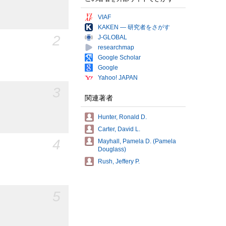
VIAF
KAKEN — 研究者をさがす
2
J-GLOBAL
researchmap
Google Scholar
Google
Yahoo! JAPAN
3
関連著者
Hunter, Ronald D.
Carter, David L.
4
Mayhall, Pamela D. (Pamela
Douglass)
Rush, Jeffery P.
5