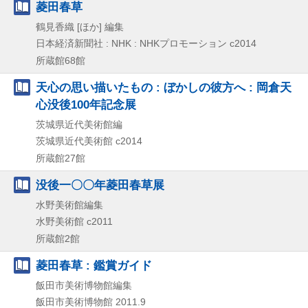
菱田春草
鶴見香織 [ほか] 編集
日本経済新聞社 : NHK : NHKプロモーション
c2014
所蔵館68館
天心の思い描いたもの : ぼかしの彼方へ : 岡倉天
心没後100年記念展
茨城県近代美術館編
茨城県近代美術館
c2014
所蔵館27館
没後一〇〇年菱田春草展
水野美術館編集
水野美術館
c2011
所蔵館2館
菱田春草 : 鑑賞ガイド
飯田市美術博物館編集
飯田市美術博物館
2011.9