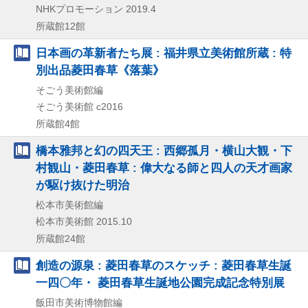
NHKプロモーション
2019.4
所蔵館12館
日本画の革新者たち展 : 福井県立美術館所蔵 : 特
別出品菱田春草《落葉》
そごう美術館編
そごう美術館
c2016
所蔵館4館
橋本雅邦と幻の四天王 : 西郷孤月・横山大観・下
村観山・菱田春草 : 偉大なる師と四人の天才画家
が駆け抜けた明治
松本市美術館編
松本市美術館
2015.10
所蔵館24館
創造の源泉 : 菱田春草のスケッチ : 菱田春草生誕
一四〇年・ 菱田春草生誕地公園完成記念特別展
飯田市美術博物館編