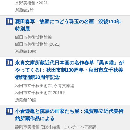
水野美術館
c2021
所蔵館2館
菱田春草 : 故郷につどう珠玉の名画 : 没後110年
特別展
飯田市美術博物館編
飯田市美術博物館
[2021]
所蔵館10館
永青文庫所蔵近代日本画の名作春草「黒き猫」が
やってくる! : 秋田市制130周年・秋田市立千秋美
術館開館30周年記念
秋田市立千秋美術館, 永青文庫編
秋田市立千秋美術館
2019.9
所蔵館20館
小倉遊亀と院展の画家たち展 : 滋賀県立近代美術
館所蔵作品による
静岡市美術館 [ほか] 編集 ; まい子・ベア翻訳