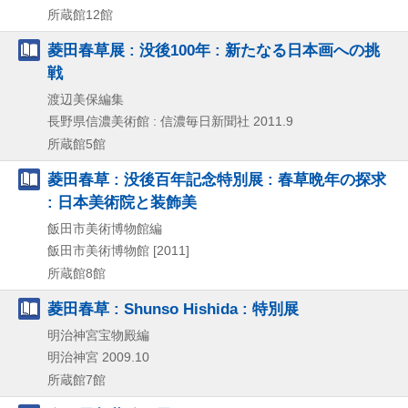
所蔵館12館
菱田春草展 : 没後100年 : 新たなる日本画への挑
戦
渡辺美保編集
長野県信濃美術館 : 信濃毎日新聞社
2011.9
所蔵館5館
菱田春草 : 没後百年記念特別展 : 春草晩年の探求
: 日本美術院と装飾美
飯田市美術博物館編
飯田市美術博物館
[2011]
所蔵館8館
菱田春草 : Shunso Hishida : 特別展
明治神宮宝物殿編
明治神宮
2009.10
所蔵館7館