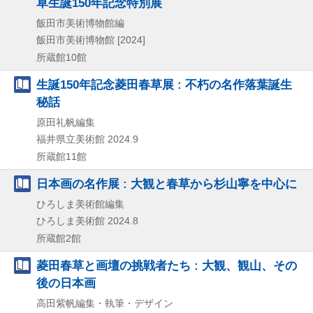
草生誕150年記念特別展
飯田市美術博物館編
飯田市美術博物館
[2024]
所蔵館10館
生誕150年記念菱田春草展 : 不朽の名作落葉誕生
秘話
原田礼帆編集
福井県立美術館
2024.9
所蔵館11館
日本画の名作展 : 大観と春草から杉山寧を中心に
ひろしま美術館編集
ひろしま美術館
2024.8
所蔵館2館
菱田春草と画壇の挑戦者たち : 大観、観山、その
後の日本画
高田紫帆編集・執筆・デザイン