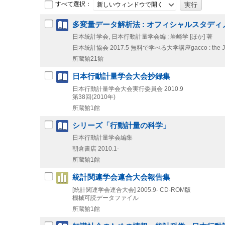
すべて選択：
新しいウィンドウで開く
多変量データ解析法 : オフィシャルスタディ
日本統計学会, 日本行動計量学会編 ; 岩崎学 [ほか] 著
日本統計協会
2017.5
無料で学べる大学講座gacco : the J
所蔵館21館
日本行動計量学会大会抄録集
日本行動計量学会大会実行委員会
2010.9
第38回(2010年)
所蔵館1館
シリーズ「行動計量の科学」
日本行動計量学会編集
朝倉書店
2010.1-
所蔵館1館
統計関連学会連合大会報告集
[統計関連学会連合大会]
2005.9-
CD-ROM版
機械可読データファイル
所蔵館1館