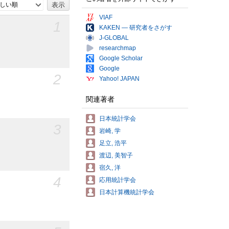
しい順
VIAF
1
KAKEN — 研究者をさがす
J-GLOBAL
researchmap
Google Scholar
Google
2
Yahoo! JAPAN
関連著者
日本統計学会
3
岩崎, 学
足立, 浩平
渡辺, 美智子
宿久, 洋
4
応用統計学会
日本計算機統計学会