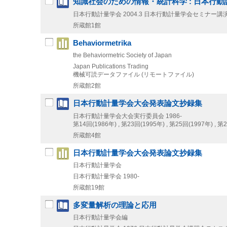
知識社会のための情報・統計科学 : 日本行動
日本行動計量学会
2004.3
日本行動計量学会セミナー講演
所蔵館1館
Behaviormetrika
the Behaviormetric Society of Japan
Japan Publications Trading
機械可読データファイル (リモートファイル)
所蔵館2館
日本行動計量学会大会発表論文抄録集
日本行動計量学会大会実行委員会
1986-
第14回(1986年) , 第23回(1995年) , 第25回(1997年) , 第
所蔵館4館
日本行動計量学会大会発表論文抄録集
日本行動計量学会
日本行動計量学会
1980-
所蔵館19館
多変量解析の理論と応用
日本行動計量学会編