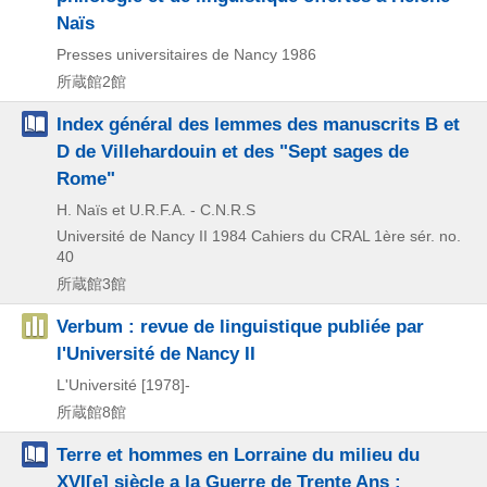
Naïs
Presses universitaires de Nancy
1986
所蔵館2館
Index général des lemmes des manuscrits B et
D de Villehardouin et des "Sept sages de
Rome"
H. Naïs et U.R.F.A. - C.N.R.S
Université de Nancy II
1984
Cahiers du CRAL 1ère sér. no.
40
所蔵館3館
Verbum : revue de linguistique publiée par
l'Université de Nancy II
L'Université
[1978]-
所蔵館8館
Terre et hommes en Lorraine du milieu du
XVI[e] siècle a la Guerre de Trente Ans :