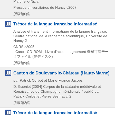
Marchello-Nizia
Presses universitaires de Nancy
c2007
所蔵館6館
Trésor de la langue française informatisé
Analyse et traitement informatique de la langue française,
Centre national de la recherche scientifique, Université de
Nancy-2
CNRS
c2005
: Case , CD-ROM , Livre d'accompagnement
機械可読デー
タファイル (光ディスク)
所蔵館9館
Canton de Doulevant-le-Château (Haute-Marne)
par Patrick Corbet et Marie-France Jacops
D. Guéniot
[2004]
Corpus de la statuaire médiévale et
Renaissance de Champagne méridionale / publié par
Patrick Corbet et Pierre Sesmat v. 2
所蔵館2館
Trésor de la langue française informatisé