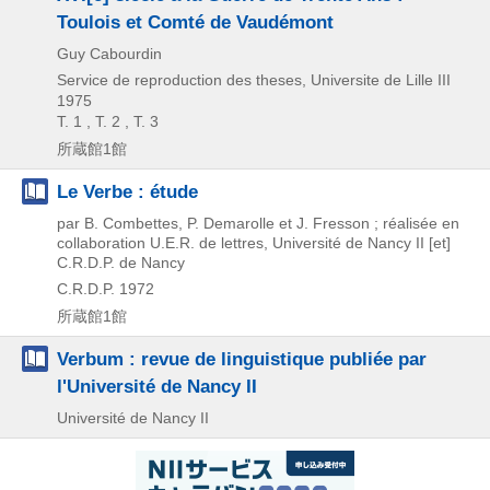
Toulois et Comté de Vaudémont
Guy Cabourdin
Service de reproduction des theses, Universite de Lille III
1975
T. 1 , T. 2 , T. 3
所蔵館1館
Le Verbe : étude
par B. Combettes, P. Demarolle et J. Fresson ; réalisée en
collaboration U.E.R. de lettres, Université de Nancy II [et]
C.R.D.P. de Nancy
C.R.D.P.
1972
所蔵館1館
Verbum : revue de linguistique publiée par
l'Université de Nancy II
Université de Nancy II