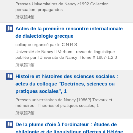
Presses Universitaires de Nancy
c1992
Collection
persuation,
propagandes
所蔵館4館
Actes de la première rencontre internationale
de dialectologie grecque
colloque organisé par le C.N.R.S.
Université de Nancy II
Verbum : revue de linguistique
publiée par l'Université de Nancy II tome X 1987-1,
2,
3
所蔵館1館
Histoire et histoires des sciences sociales :
actes du colloque "Doctrines, sciences ou
pratiques sociales", 1
Presses universitaires de Nancy
[1986?]
Travaux et
mémoires . Théories et pratiques sociales,
1
所蔵館2館
De la plume d'oie à l'ordinateur : études de
philologie et de linguistique offertes à Hélène