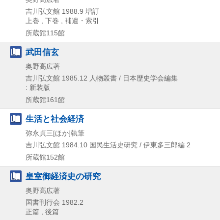
吉川弘文館
1988.9
増訂
上巻 , 下巻 , 補遺・索引
所蔵館115館
武田信玄
奥野高広著
吉川弘文館
1985.12
人物叢書 / 日本歴史学会編集
: 新装版
所蔵館161館
生活と社会経済
弥永貞三[ほか]執筆
吉川弘文館
1984.10
国民生活史研究 / 伊東多三郎編 2
所蔵館152館
皇室御経済史の研究
奥野高広著
国書刊行会
1982.2
正篇 , 後篇