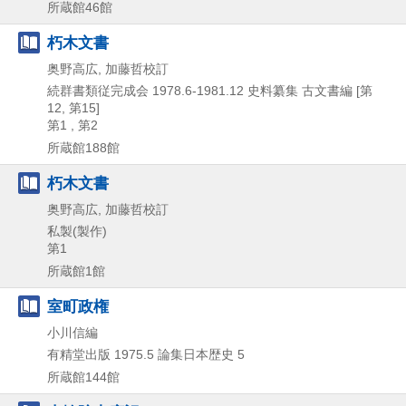
所蔵館46館
朽木文書
奥野高広, 加藤哲校訂
続群書類従完成会
1978.6-1981.12
史料纂集 古文書編 [第
12,
第15]
第1 , 第2
所蔵館188館
朽木文書
奥野高広, 加藤哲校訂
私製(製作)
第1
所蔵館1館
室町政権
小川信編
有精堂出版
1975.5
論集日本歴史 5
所蔵館144館