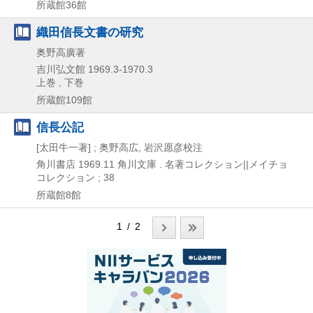
所蔵館36館
織田信長文書の研究
奥野高廣著
吉川弘文館
1969.3-1970.3
上巻 , 下巻
所蔵館109館
信長公記
[太田牛一著] ; 奥野高広, 岩沢愿彦校注
角川書店
1969.11
角川文庫 . 名著コレクション||メイチョ
コレクション ; 38
所蔵館8館
1 / 2