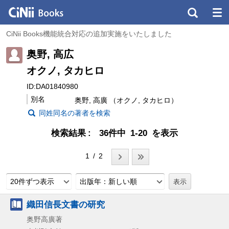
CiNii Books機能統合対応の追加実施をいたしました
奥野, 高広
オクノ, タカヒロ
ID:DA01840980
別名
奥野, 高廣 （オクノ, タカヒロ）
同姓同名の著者を検索
検索結果
36件中 1-20 を表示
1 / 2
20件ずつ表示
出版年：新しい順
織田信長文書の研究
奥野高廣著