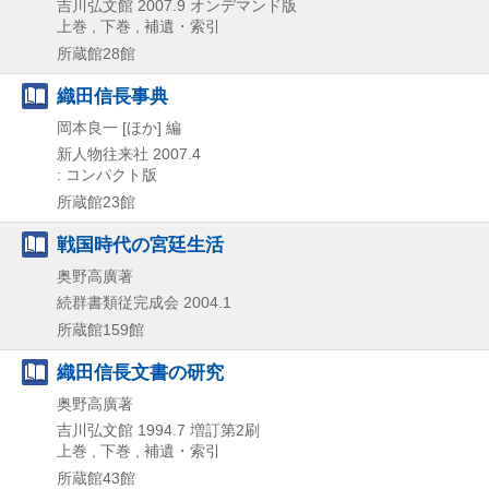
吉川弘文館
2007.9
オンデマンド版
上巻 , 下巻 , 補遺・索引
所蔵館28館
織田信長事典
岡本良一 [ほか] 編
新人物往来社
2007.4
: コンパクト版
所蔵館23館
戦国時代の宮廷生活
奥野高廣著
続群書類従完成会
2004.1
所蔵館159館
織田信長文書の研究
奥野高廣著
吉川弘文館
1994.7
増訂第2刷
上巻 , 下巻 , 補遺・索引
所蔵館43館