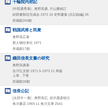
十輪院内府記
[中院通秀著] ; 奥野高廣, 片山勝校訂
続群書類従完成会
1972.10
史料纂集 [古記録編] 26
所蔵館204館
戦国武将と民衆
奥野高広著
新人物往来社
1971
所蔵館17館
織田信長文書の研究
奥野高廣著
吉川弘文館
1971.5-1973.11
再版
上巻 , 下巻
所蔵館26館
信長公記
[太田牛一著] ; 奥野高広, 岩沢愿彦校注
角川書店
1969.11
角川文庫 2541