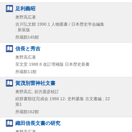
足利義昭
奥野高広著
吉川弘文館
1990.1
人物叢書 / 日本歴史学会編集
: 新装版
所蔵館145館
信長と秀吉
奥野高広著
至文堂
1988.8
改訂増補版
日本歴史新書
所蔵館11館
賀茂別雷神社文書
奥野高広, 岩沢愿彦校訂
続群書類従完成会
1988.12-
史料纂集 古文書編 ; 22
第1
所蔵館162館
織田信長文書の研究
奥野高広著