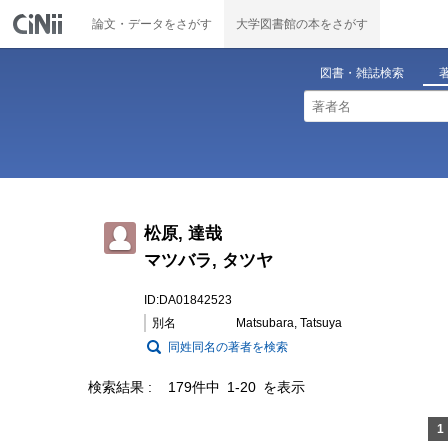
論文・データをさがす
大学図書館の本をさがす
図書・雑誌検索
松原, 達哉
マツバラ, タツヤ
ID:DA01842523
別名
Matsubara, Tatsuya
同姓同名の著者を検索
検索結果
179件中 1-20 を表示
1