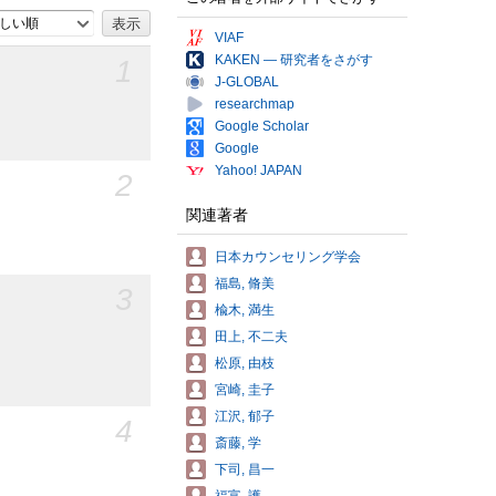
しい順
VIAF
KAKEN — 研究者をさがす
1
J-GLOBAL
researchmap
Google Scholar
Google
Yahoo! JAPAN
2
関連著者
日本カウンセリング学会
福島, 脩美
3
楡木, 満生
田上, 不二夫
松原, 由枝
宮崎, 圭子
江沢, 郁子
4
斎藤, 学
下司, 昌一