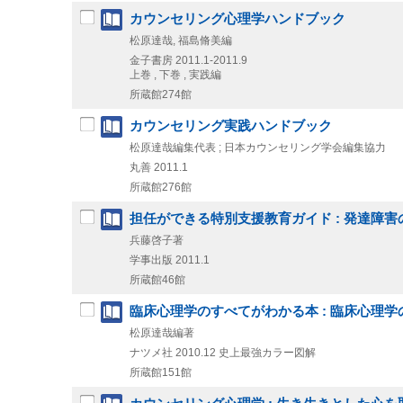
カウンセリング心理学ハンドブック
松原達哉, 福島脩美編
金子書房
2011.1-2011.9
上巻 , 下巻 , 実践編
所蔵館274館
カウンセリング実践ハンドブック
松原達哉編集代表 ; 日本カウンセリング学会編集協力
丸善
2011.1
所蔵館276館
担任ができる特別支援教育ガイド : 発達障
兵藤啓子著
学事出版
2011.1
所蔵館46館
臨床心理学のすべてがわかる本 : 臨床心理
松原達哉編著
ナツメ社
2010.12
史上最強カラー図解
所蔵館151館