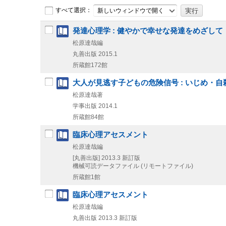
すべて選択：
新しいウィンドウで開く
発達心理学 : 健やかで幸せな発達をめざして
松原達哉編
丸善出版
2015.1
所蔵館172館
大人が見逃す子どもの危険信号 : いじめ・
松原達哉著
学事出版
2014.1
所蔵館84館
臨床心理アセスメント
松原達哉編
[丸善出版]
2013.3
新訂版
機械可読データファイル (リモートファイル)
所蔵館1館
臨床心理アセスメント
松原達哉編
丸善出版
2013.3
新訂版