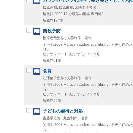
カウンセリング心理学 : 生き生きとした心を
松原達哉, 松原由枝, 宮崎圭子共著
培風館
2009.12
心理学の世界 専門編3
所蔵館174館
自殺予防
松原達哉監修 ; 丸善制作・著作
[丸善]
c2007
Maruzen audiovisual library
; 10
ビデオレコード (ビデオ (ディスク))
所蔵館61館
食育
江澤郁子監修 ; 丸善制作・著作
[丸善]
c2007
Maruzen audiovisual library
; 9
ビデオレコード (ビデオ (ディスク))
所蔵館59館
子どもの虐待と対処
斎藤学監修 ; 丸善制作・著作
[丸善]
c2007
Maruzen audiovisual library
; 8