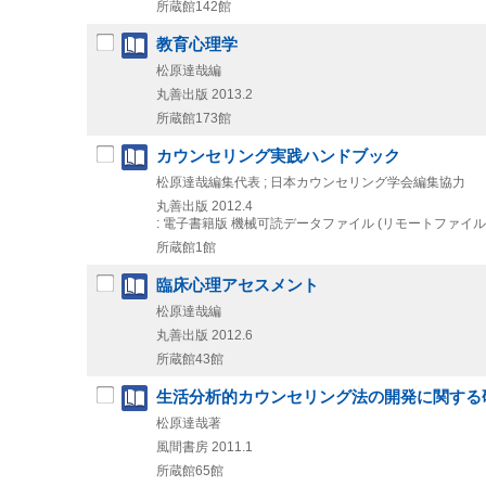
所蔵館142館
教育心理学
松原達哉編
丸善出版
2013.2
所蔵館173館
カウンセリング実践ハンドブック
松原達哉編集代表 ; 日本カウンセリング学会編集協力
丸善出版
2012.4
: 電子書籍版
機械可読データファイル (リモートファイル
所蔵館1館
臨床心理アセスメント
松原達哉編
丸善出版
2012.6
所蔵館43館
生活分析的カウンセリング法の開発に関する
松原達哉著
風間書房
2011.1
所蔵館65館