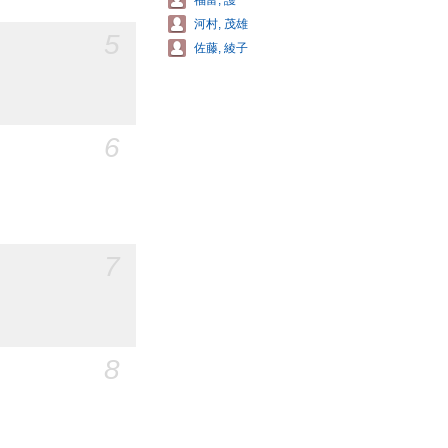
福富, 護
河村, 茂雄
5
佐藤, 綾子
6
7
8