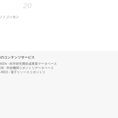
20
ト ソノ ジッセン
IIのコンテンツサービス
AKEN - 科学研究費助成事業データベース
RDB - 学術機関リポジトリデータベース
II-REO - 電子リソースリポジトリ