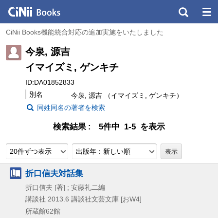
CiNii Books機能統合対応の追加実施をいたしました
今泉, 源吉
イマイズミ, ゲンキチ
ID:DA01852833
別名
今泉, 源吉 （イマイズミ, ゲンキチ）
同姓同名の著者を検索
検索結果
5件中 1-5 を表示
20件ずつ表示
出版年：新しい順
折口信夫対話集
折口信夫 [著] ; 安藤礼二編
講談社
2013.6
講談社文芸文庫 [おW4]
所蔵館62館