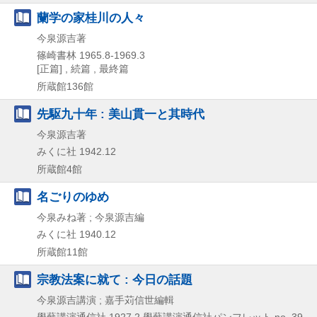
蘭学の家桂川の人々
今泉源吉著
篠崎書林
1965.8-1969.3
[正篇] , 続篇 , 最終篇
所蔵館136館
先駆九十年 : 美山貫一と其時代
今泉源吉著
みくに社
1942.12
所蔵館4館
名ごりのゆめ
今泉みね著 ; 今泉源吉編
みくに社
1940.12
所蔵館11館
宗教法案に就て : 今日の話題
今泉源吉講演 ; 嘉手苅信世編輯
學藝講演通信社
1927.2
學藝講演通信社パンフレット no. 39