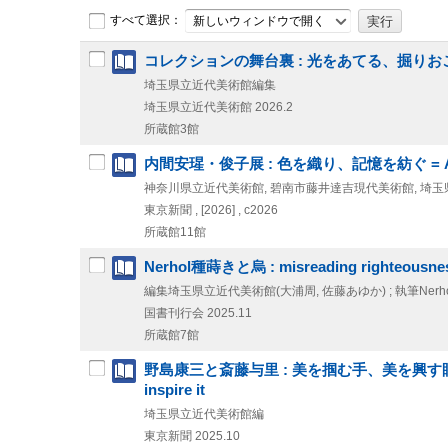
すべて選択：
新しいウィンドウで開く
コレクションの舞台裏 : 光をあてる、掘り
埼玉県立近代美術館編集
埼玉県立近代美術館
2026.2
所蔵館3館
内間安瑆・俊子展 : 色を織り、記憶を紡ぐ = Ansei and
神奈川県立近代美術館, 碧南市藤井達吉現代美術館, 埼
東京新聞 ,
[2026] , c2026
所蔵館11館
Nerhol種蒔きと烏 : misreading righteousne
編集埼玉県立近代美術館(大浦周, 佐藤あゆか) ; 執筆Nerho
国書刊行会
2025.11
所蔵館7館
野島康三と斎藤与里 : 美を掴む手、美を興す眼 = Nojima Ya
inspire it
埼玉県立近代美術館編
東京新聞
2025.10