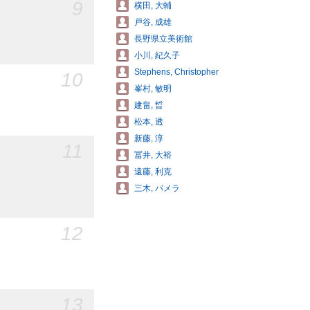
9
横田, 大輔
戸谷, 成雄
長野県立美術館
小川, 紀久子
Stephens, Christopher
10
峯村, 敏明
建畠, 晢
松本, 透
新藤, 淳
11
冨井, 大裕
遠藤, 利克
三木, パメラ
12
13