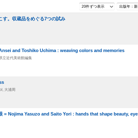
20件ずつ表示
出版年：新
おこす。収蔵品をめぐる7つの試み
 Toshiko Uchima : weaving colors and memories
玉県立近代美術館編集
ss
l, 大浦周
suzo and Saito Yori : hands that shape beauty, eyes