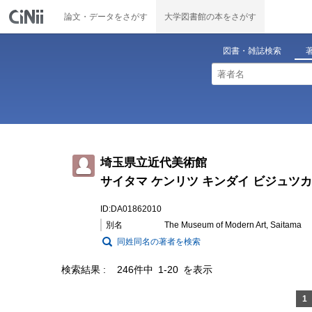
論文・データをさがす
大学図書館の本をさがす
図書・雑誌検索
埼玉県立近代美術館
サイタマ ケンリツ キンダイ ビジュツ
ID:DA01862010
別名
The Museum of Modern Art, Saitama
同姓同名の著者を検索
検索結果
246件中 1-20 を表示
1