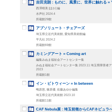
吉田克朗 : ものに、風景に、世界に触れる = Yoshida Ka
西澤晴美 [ほか] 編
水声社
2024.4
所蔵館29館
アブソリュート・チェアーズ
埼玉県立近代美術館, 愛知県美術館編
平凡社
2024.2
所蔵館69館
カミングアート = Coming art
編集みぬま福祉会アートセンター集
みぬま福祉会アートセンター集
2023.11
埼玉県障害者アート
2023
所蔵館1館
イン・ビトウィーン = In between
鴫原悠, 篠原優, 佐藤あゆか編集
埼玉県立近代美術館
2023.10
所蔵館11館
CAF Nebula展 : 埼玉前衛からCAFネビュラ