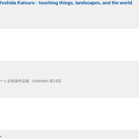
tsuro : touching things, landscapes, and the world
企画展作品集 : collection 第14回
へ