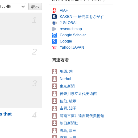
しい順
VIAF
KAKEN — 研究者をさがす
1
J-GLOBAL
researchmap
Google Scholar
Google
Yahoo! JAPAN
2
関連著者
鴫原, 悠
Nerhol
3
東京新聞
神奈川県立近代美術館
佐伯, 綾希
𠮷岡, 知子
4
 that
碧南市藤井達吉現代美術館
朝日新聞社
野島, 康三