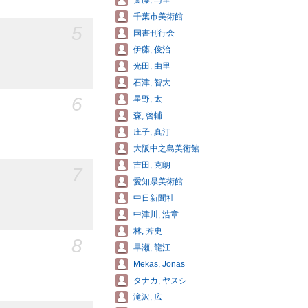
斎藤, 与里
千葉市美術館
5
国書刊行会
伊藤, 俊治
光田, 由里
石津, 智大
6
星野, 太
森, 啓輔
庄子, 真汀
大阪中之島美術館
吉田, 克朗
7
愛知県美術館
中日新聞社
中津川, 浩章
林, 芳史
8
早瀬, 龍江
Mekas, Jonas
タナカ, ヤスシ
滝沢, 広