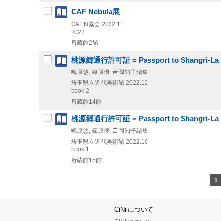
CAF Nebula展
CAF.N協会
2022.11
2022
所蔵館2館
桃源郷通行許可証 = Passport to Shangri-La
鴫原悠, 篠原優, 𠮷岡知子編集
埼玉県立近代美術館
2022.12
book 2
所蔵館14館
桃源郷通行許可証 = Passport to Shangri-La
鴫原悠, 篠原優, 𠮷岡知子編集
埼玉県立近代美術館
2022.10
book 1
所蔵館15館
1
CiNiiについて