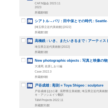
CAF.N協会
2023.11
2023
所蔵館6館
シアトル→パリ : 田中保とその時代 : Seattle→Paris
[埼玉県立近代美術館]
[2022]
所蔵館1館
高橋銑 : いき、またいきるまで : アーティスト
埼玉県立近代美術館
[2022]
所蔵館1館
New photographic objects : 写真と映像
大浦周, 佐原しおり編
Case
2022.3
所蔵館6館
戸谷成雄 : 彫刻 = Toya Shigeo : sculpture
戸谷成雄 [ほか] 著 ; 長野県立美術館, 埼玉県立近代美術館,
キ・アソシエイツ翻訳
T&M Projects
2022.11
所蔵館31館