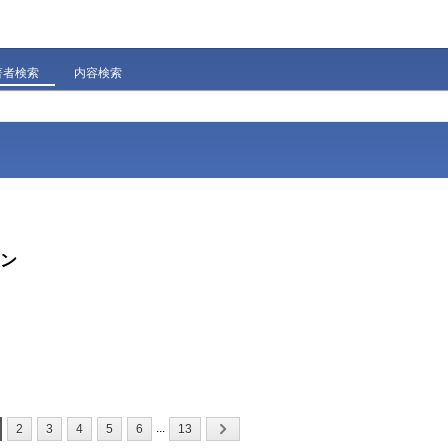
著者検索
内容検索
カン
...
2
3
4
5
6
13