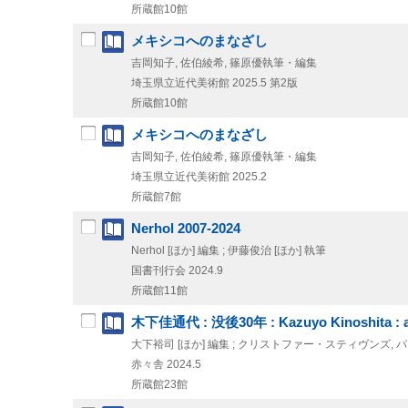
所蔵館10館
メキシコへのまなざし
吉岡知子, 佐伯綾希, 篠原優執筆・編集
埼玉県立近代美術館
2025.5
第2版
所蔵館10館
メキシコへのまなざし
吉岡知子, 佐伯綾希, 篠原優執筆・編集
埼玉県立近代美術館
2025.2
所蔵館7館
Nerhol 2007-2024
Nerhol [ほか] 編集 ; 伊藤俊治 [ほか] 執筆
国書刊行会
2024.9
所蔵館11館
木下佳通代 : 没後30年 : Kazuyo Kinoshita : a 
大下裕司 [ほか] 編集 ; クリストファー・スティヴンズ
赤々舎
2024.5
所蔵館23館