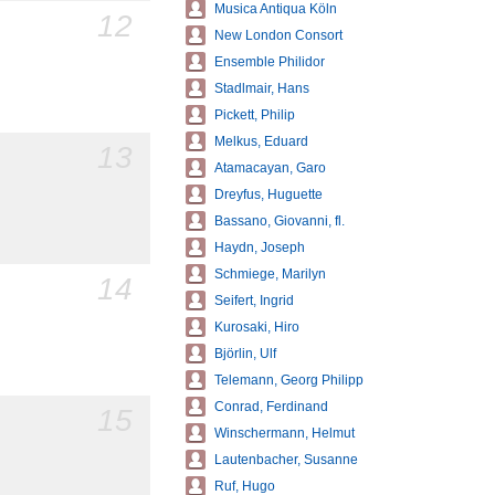
Musica Antiqua Köln
12
New London Consort
Ensemble Philidor
Stadlmair, Hans
Pickett, Philip
Melkus, Eduard
13
Atamacayan, Garo
Dreyfus, Huguette
Bassano, Giovanni, fl.
Haydn, Joseph
Schmiege, Marilyn
14
Seifert, Ingrid
Kurosaki, Hiro
Björlin, Ulf
Telemann, Georg Philipp
Conrad, Ferdinand
15
Winschermann, Helmut
Lautenbacher, Susanne
Ruf, Hugo