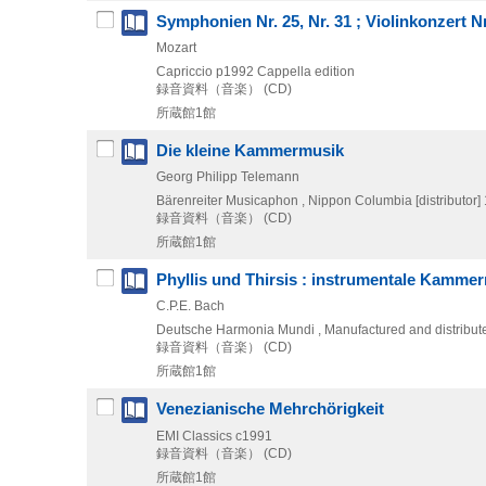
Symphonien Nr. 25, Nr. 31 ; Violinkonzert Nr
Mozart
Capriccio
p1992
Cappella edition
録音資料（音楽） (CD)
所蔵館1館
Die kleine Kammermusik
Georg Philipp Telemann
Bärenreiter Musicaphon , Nippon Columbia [distributor]
録音資料（音楽） (CD)
所蔵館1館
Phyllis und Thirsis : instrumentale Kamme
C.P.E. Bach
Deutsche Harmonia Mundi , Manufactured and distribu
録音資料（音楽） (CD)
所蔵館1館
Venezianische Mehrchörigkeit
EMI Classics
c1991
録音資料（音楽） (CD)
所蔵館1館