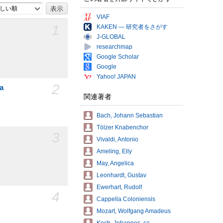
しい順
VIAF
1
KAKEN — 研究者をさがす
J-GLOBAL
researchmap
Google Scholar
Google
Yahoo! JAPAN
2
a
関連著者
Bach, Johann Sebastian
Tölzer Knabenchor
3
Vivaldi, Antonio
Ameling, Elly
May, Angelica
Leonhardt, Gustav
Ewerhart, Rudolf
4
Cappella Coloniensis
Mozart, Wolfgang Amadeus