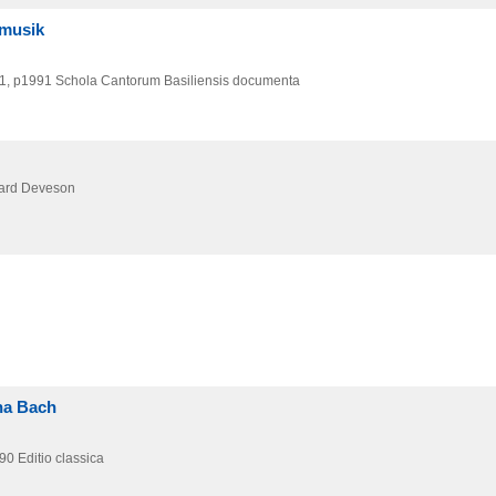
rmusik
1, p1991
Schola Cantorum Basiliensis documenta
hard Deveson
na Bach
90
Editio classica