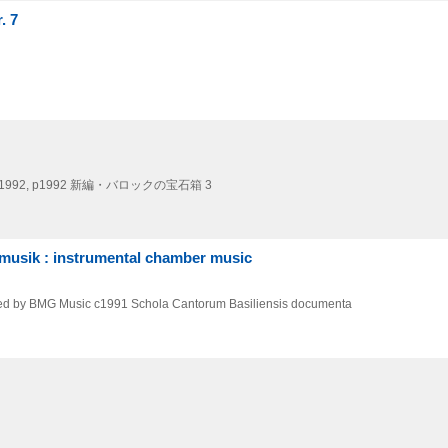
. 7
1992, p1992
新編・バロックの宝石箱 3
rmusik : instrumental chamber music
ted by BMG Music
c1991
Schola Cantorum Basiliensis documenta