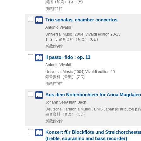
楽譜（印刷） (スコア)
所蔵館1館
Trio sonatas, chamber concertos
Antonio Vivaldi
Universal Music
[2004]
Vivaldi edition 23-25
1 , 2 , 3
録音資料（音楽） (CD)
所蔵館9館
Il pastor fido : op. 13
Antonio Vivaldi
Universal Music
[2004]
Vivaldi edition 20
録音資料（音楽） (CD)
所蔵館9館
Aus dem Notenbüchlein für Anna Magdale
Johann Sebastian Bach
Deutsche Harmonia Mundi , BMG Japan [distributor]
p1
録音資料（音楽） (CD)
所蔵館2館
Konzert für Blockflöte und Streichorchester
(treble, sopranino and bass recorder)