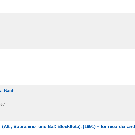
na Bach
997
 (Alt-, Sopranino- und Baß-Blockflöte), (1991) = for recorder and