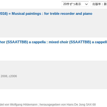
20件ずつ表示
出版年：新
(2016) = Musical paintings : for treble recorder and piano
hor (SSAATTBB) a cappella : mixed choir (SSAATTBB) a cappell
2006, c2006
det von Wolfgang Hildemann ; herausgegeben von Hans De Jong SAX 68