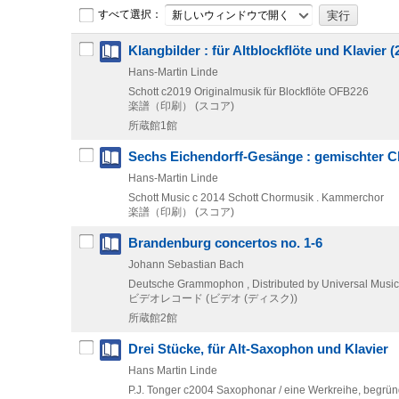
すべて選択：
新しいウィンドウで開く
Klangbilder : für Altblockflöte und Klavier 
Hans-Martin Linde
Schott
c2019
Originalmusik für Blockflöte OFB226
楽譜（印刷） (スコア)
所蔵館1館
Sechs Eichendorff-Gesänge : gemischter C
Hans-Martin Linde
Schott Music
c 2014
Schott Chormusik . Kammerchor
楽譜（印刷） (スコア)
Brandenburg concertos no. 1-6
Johann Sebastian Bach
Deutsche Grammophon , Distributed by Universal Music
ビデオレコード (ビデオ (ディスク))
所蔵館2館
Drei Stücke, für Alt-Saxophon und Klavier
Hans Martin Linde
P.J. Tonger
c2004
Saxophonar / eine Werkreihe,
begrün