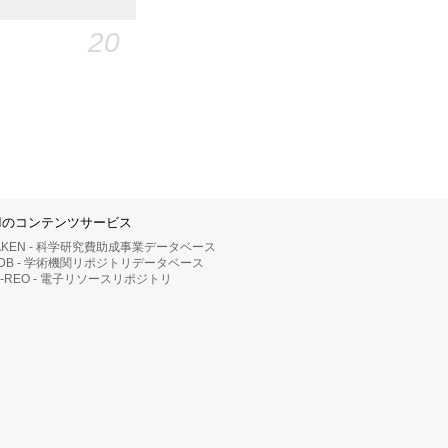
20
IIのコンテンツサービス
AKEN - 科学研究費助成事業データベース
RDB - 学術機関リポジトリデータベース
II-REO - 電子リソースリポジトリ