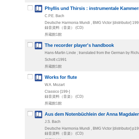
Phyllis und Thirsis : instrumentale Kamme
C.P.E. Bach
Deutsche Harmonia Mundi , BMG Victor [distributor]
199
録音資料（音楽） (CD)
所蔵館1館
The recorder player's handbook
Hans-Martin Linde ; translated from the German by Ric
Schott
c1991
所蔵館1館
Works for flute
W.A. Mozart
Classico
[199-]
録音資料（音楽） (CD)
所蔵館1館
Aus dem Notenbüchlein der Anna Magdale
J.S. Bach
Deutsche Harmonia Mundi , BMG Victor [distributor]
p19
録音資料（音楽） (CD)