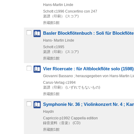
Hans-Martin Linde
Schott
c1996
Concertino con 247
楽譜（印刷） (スコア)
所蔵館1館
Basler Blockflötenbuch : Soli für Blockflöte
Hans- Martin Linde
Schott
c1995
楽譜（印刷） (スコア)
所蔵館1館
Vier Ricercate : für Altblockflöte solo (1598)
Giovanni Bassano ; herausgegeben von Hans-Martin L
Carus-Verlag
c1994
楽譜（印刷） (いずれでもないもの)
所蔵館1館
Symphonie Nr. 36 ; Violinkonzert Nr. 4 ; Ka
Haydn
Capriccio
p1992
Cappella edition
録音資料（音楽） (CD)
所蔵館1館