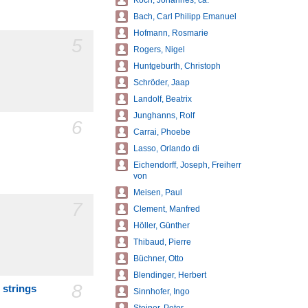
Koch, Johannes, ca.
Bach, Carl Philipp Emanuel
Hofmann, Rosmarie
5
Rogers, Nigel
Huntgeburth, Christoph
Schröder, Jaap
Landolf, Beatrix
Junghanns, Rolf
6
Carrai, Phoebe
Lasso, Orlando di
Eichendorff, Joseph, Freiherr
von
Meisen, Paul
7
Clement, Manfred
Höller, Günther
Thibaud, Pierre
Büchner, Otto
Blendinger, Herbert
8
 strings
Sinnhofer, Ingo