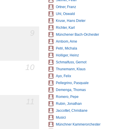
Steiner, Peter
Ortner, Franz
Uhl, Oswald
Kruse, Hans Dieter
Richter, Karl
9
Münchener Bach-Orchester
Arnbom, Arne
Petri, Michala
Holliger, Heinz
Schmalfuss, Gernot
10
Thunemann, Klaus
Ayo, Felix
Pellegrino, Pasquale
Demenga, Thomas
Romero, Pepe
11
Rubin, Jonathan
Jaccottet, Christiane
Musici
Münchner Kammerorchester