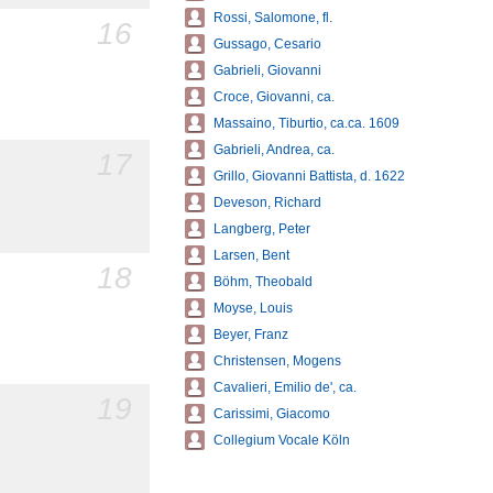
Rossi, Salomone, fl.
16
Gussago, Cesario
Gabrieli, Giovanni
Croce, Giovanni, ca.
Massaino, Tiburtio, ca.ca. 1609
Gabrieli, Andrea, ca.
17
Grillo, Giovanni Battista, d. 1622
Deveson, Richard
Langberg, Peter
Larsen, Bent
18
Böhm, Theobald
Moyse, Louis
Beyer, Franz
Christensen, Mogens
Cavalieri, Emilio de', ca.
19
Carissimi, Giacomo
Collegium Vocale Köln