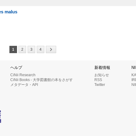
es malus
1
2
3
4
ヘルプ
新着情報
N
CiNii Research
お知らせ
K
CiNii Books - 大学図書館の本をさがす
RSS
I
メタデータ・API
Twitter
N