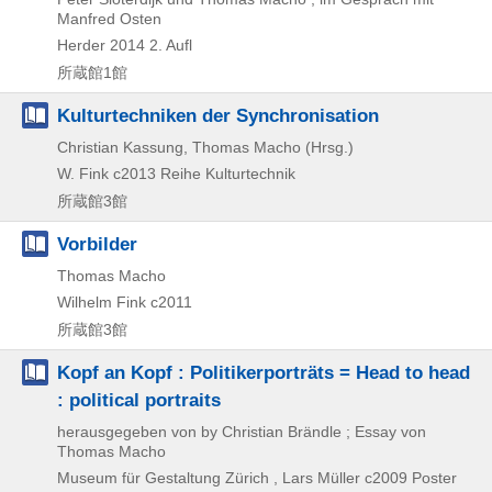
Manfred Osten
Herder
2014
2. Aufl
所蔵館1館
Kulturtechniken der Synchronisation
Christian Kassung, Thomas Macho (Hrsg.)
W. Fink
c2013
Reihe Kulturtechnik
所蔵館3館
Vorbilder
Thomas Macho
Wilhelm Fink
c2011
所蔵館3館
Kopf an Kopf : Politikerporträts = Head to head
: political portraits
herausgegeben von by Christian Brändle ; Essay von
Thomas Macho
Museum für Gestaltung Zürich , Lars Müller
c2009
Poster