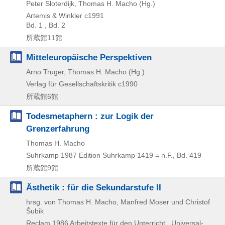
Peter Sloterdijk, Thomas H. Macho (Hg.)
Artemis & Winkler
c1991
Bd. 1 , Bd. 2
所蔵館11館
Mitteleuropäische Perspektiven
Arno Truger, Thomas H. Macho (Hg.)
Verlag für Gesellschaftskritik
c1990
所蔵館6館
Todesmetaphern : zur Logik der
Grenzerfahrung
Thomas H. Macho
Suhrkamp
1987
Edition Suhrkamp 1419 = n.F.,
Bd. 419
所蔵館9館
Ästhetik : für die Sekundarstufe II
hrsg. von Thomas H. Macho, Manfred Moser und Christof
Šubik
Reclam
1986
Arbeitstexte für den Unterricht , Universal-