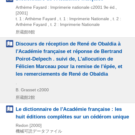
Arthème Fayard : Imprimerie nationale
c2001
9e éd.,
[2001]
t. 1 : Arthème Fayard , t. 1 : Imprimerie Nationale , t. 2 :
Arthème Fayard , t. 2 : Imprimerie Nationale
所蔵館8館
Discours de réception de René de Obaldia à
l'Académie française et réponse de Bertrand
Poirot-Delpech . suivi de, L'allocution de
Félicien Marceau pour la remise de l'épée, et
les remerciements de René de Obaldia
.
B. Grasset
c2000
所蔵館2館
Le dictionnaire de l'Académie française : les
huit éditions complètes sur un cédérom unique
Redon
[2000]
機械可読データファイル