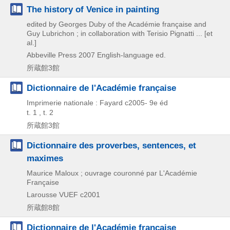
The history of Venice in painting
edited by Georges Duby of the Académie française and
Guy Lubrichon ; in collaboration with Terisio Pignatti ... [et
al.]
Abbeville Press
2007
English-language ed.
所蔵館3館
Dictionnaire de l'Académie française
Imprimerie nationale : Fayard
c2005-
9e éd
t. 1 , t. 2
所蔵館3館
Dictionnaire des proverbes, sentences, et
maximes
Maurice Maloux ; ouvrage couronné par L'Académie
Française
Larousse VUEF
c2001
所蔵館8館
Dictionnaire de l'Académie française