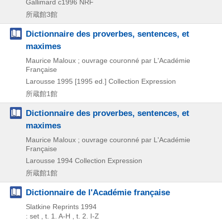
Gallimard
c1996
NRF
所蔵館3館
Dictionnaire des proverbes, sentences, et
maximes
Maurice Maloux ; ouvrage couronné par L'Académie
Française
Larousse
1995
[1995 ed.]
Collection Expression
所蔵館1館
Dictionnaire des proverbes, sentences, et
maximes
Maurice Maloux ; ouvrage couronné par L'Académie
Française
Larousse
1994
Collection Expression
所蔵館1館
Dictionnaire de l'Académie française
Slatkine Reprints
1994
: set , t. 1. A-H , t. 2. I-Z