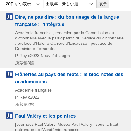
20件ずつ表示
出版年：新しい順
Dire, ne pas dire : du bon usage de la langue
française : l'intégrale
Académie française ; rédaction par la Commission du
dictionnaire avec la participation du Service du dictionnaire
; préface d'Hélène Carrère d'Encausse ; postface de
Dominique Fernandez
P. Rey
c2023
Nouv. éd. augm
所蔵館3館
Flâneries au pays des mots : le bloc-notes des
académiciens
Académie française
P. Rey
c2022
所蔵館2館
Paul Valéry et les peintres
[Journées Paul Valéry, Musée Paul Valéry ; sous la haut
patronage de l'Académie française]