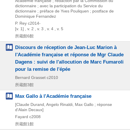
Académie française ; rédaction par la Commission du
dictionnaire ; avec la participation du Service du
dictionnaire ; préface de Yves Pouliquen ; postface de
Dominique Fernandez
P. Rey
c2014-
[v. 1] , v. 2 , v. 3 , v. 4 , v. 5
所蔵館6館
Discours de réception de Jean-Luc Marion à
l'Académie française et réponse de Mgr Claude
Dagens : suivi de l'allocution de Marc Fumaroli
pour la remise de l'épée
Bernard Grasset
c2010
所蔵館3館
Max Gallo à l'Académie française
[Claude Durand, Angelo Rinaldi, Max Gallo ; réponse
d'Alain Decaux]
Fayard
c2008
所蔵館1館