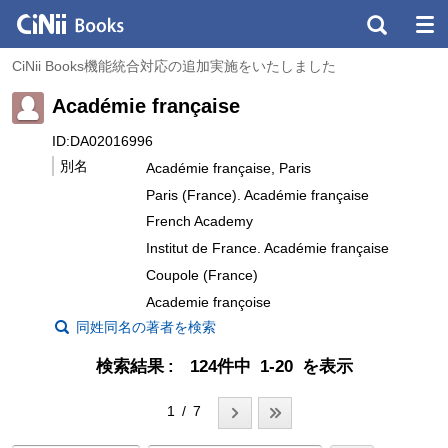
CiNii Books機能統合対応の追加実施をいたしました
Académie française
ID:DA02016996
別名
Académie française, Paris
Paris (France). Académie française
French Academy
Institut de France. Académie française
Coupole (France)
Academie françoise
同姓同名の著者を検索
検索結果
124件中 1-20 を表示
1 / 7