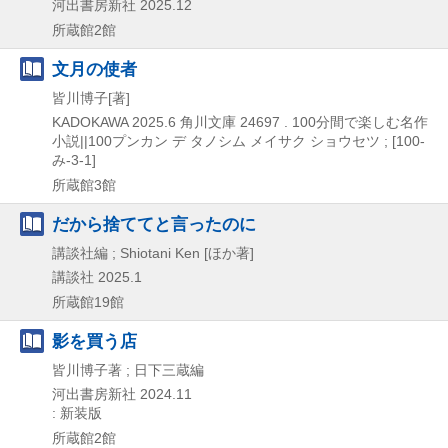
河出書房新社
2025.12
所蔵館2館
文月の使者
皆川博子[著]
KADOKAWA
2025.6
角川文庫 24697 . 100分間で楽しむ名作
小説||100プンカン デ タノシム メイサク ショウセツ ; [100-
み-3-1]
所蔵館3館
だから捨ててと言ったのに
講談社編 ; Shiotani Ken [ほか著]
講談社
2025.1
所蔵館19館
影を買う店
皆川博子著 ; 日下三蔵編
河出書房新社
2024.11
: 新装版
所蔵館2館