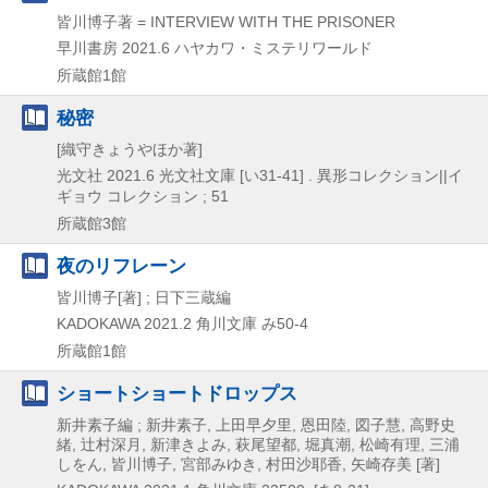
皆川博子著 = INTERVIEW WITH THE PRISONER
早川書房
2021.6
ハヤカワ・ミステリワールド
所蔵館1館
秘密
[織守きょうやほか著]
光文社
2021.6
光文社文庫 [い31-41] . 異形コレクション||イ
ギョウ コレクション ; 51
所蔵館3館
夜のリフレーン
皆川博子[著] ; 日下三蔵編
KADOKAWA
2021.2
角川文庫 み50-4
所蔵館1館
ショートショートドロップス
新井素子編 ; 新井素子, 上田早夕里, 恩田陸, 図子慧, 高野史
緒, 辻村深月, 新津きよみ, 萩尾望都, 堀真潮, 松崎有理, 三浦
しをん, 皆川博子, 宮部みゆき, 村田沙耶香, 矢崎存美 [著]