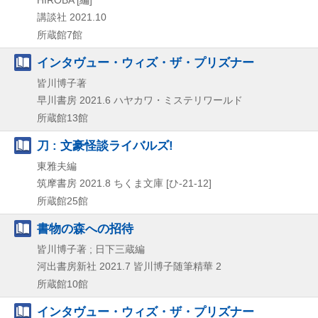
講談社
2021.10
所蔵館7館
インタヴュー・ウィズ・ザ・プリズナー
皆川博子著
早川書房
2021.6
ハヤカワ・ミステリワールド
所蔵館13館
刀 : 文豪怪談ライバルズ!
東雅夫編
筑摩書房
2021.8
ちくま文庫 [ひ-21-12]
所蔵館25館
書物の森への招待
皆川博子著 ; 日下三蔵編
河出書房新社
2021.7
皆川博子随筆精華 2
所蔵館10館
インタヴュー・ウィズ・ザ・プリズナー