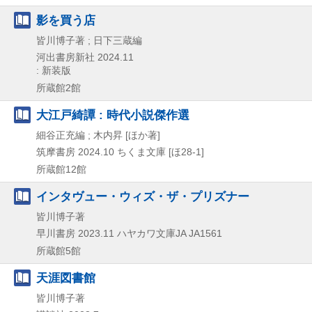
影を買う店
皆川博子著 ; 日下三蔵編
河出書房新社
2024.11
: 新装版
所蔵館2館
大江戸綺譚 : 時代小説傑作選
細谷正充編 ; 木内昇 [ほか著]
筑摩書房
2024.10
ちくま文庫 [ほ28-1]
所蔵館12館
インタヴュー・ウィズ・ザ・プリズナー
皆川博子著
早川書房
2023.11
ハヤカワ文庫JA JA1561
所蔵館5館
天涯図書館
皆川博子著