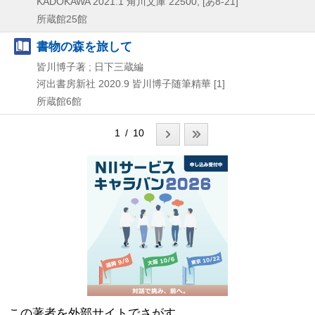
KADOKAWA
2021.1
角川文庫 22500,
[あ8-21]
所蔵館25館
書物の森を旅して
皆川博子著 ; 日下三蔵編
河出書房新社
2020.9
皆川博子随筆精華 [1]
所蔵館6館
1 / 10
この著者を外部サイトでさがす