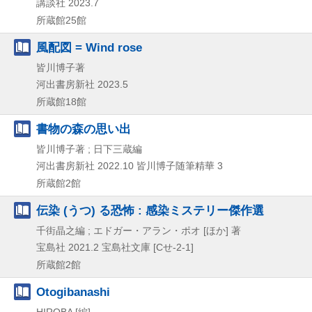
講談社
2023.7
所蔵館25館
風配図 = Wind rose
皆川博子著
河出書房新社
2023.5
所蔵館18館
書物の森の思い出
皆川博子著 ; 日下三蔵編
河出書房新社
2022.10
皆川博子随筆精華 3
所蔵館2館
伝染 (うつ) る恐怖 : 感染ミステリー傑作選
千街晶之編 ; エドガー・アラン・ポオ [ほか] 著
宝島社
2021.2
宝島社文庫 [Cせ-2-1]
所蔵館2館
Otogibanashi
HIROBA [編]