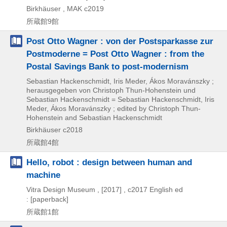
Birkhäuser , MAK
c2019
所蔵館9館
Post Otto Wagner : von der Postsparkasse zur
Postmoderne = Post Otto Wagner : from the
Postal Savings Bank to post-modernism
Sebastian Hackenschmidt, Iris Meder, Ákos Moravánszky ;
herausgegeben von Christoph Thun-Hohenstein und
Sebastian Hackenschmidt = Sebastian Hackenschmidt, Iris
Meder, Ákos Moravánszky ; edited by Christoph Thun-
Hohenstein and Sebastian Hackenschmidt
Birkhäuser
c2018
所蔵館4館
Hello, robot : design between human and
machine
Vitra Design Museum ,
[2017] , c2017
English ed
: [paperback]
所蔵館1館