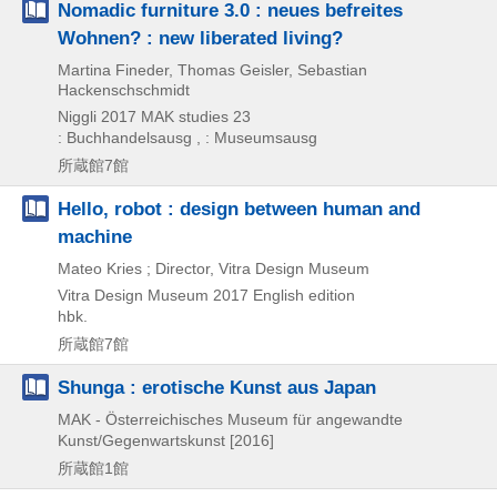
Nomadic furniture 3.0 : neues befreites
Wohnen? : new liberated living?
Martina Fineder, Thomas Geisler, Sebastian
Hackenschschmidt
Niggli
2017
MAK studies 23
: Buchhandelsausg , : Museumsausg
所蔵館7館
Hello, robot : design between human and
machine
Mateo Kries ; Director, Vitra Design Museum
Vitra Design Museum
2017
English edition
hbk.
所蔵館7館
Shunga : erotische Kunst aus Japan
MAK - Österreichisches Museum für angewandte
Kunst/Gegenwartskunst
[2016]
所蔵館1館