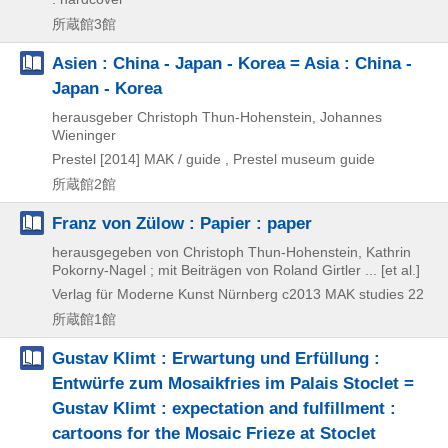
所蔵館3館
Asien : China - Japan - Korea = Asia : China -
Japan - Korea
herausgeber Christoph Thun-Hohenstein, Johannes
Wieninger
Prestel
[2014]
MAK / guide , Prestel museum guide
所蔵館2館
Franz von Zülow : Papier : paper
herausgegeben von Christoph Thun-Hohenstein, Kathrin
Pokorny-Nagel ; mit Beiträgen von Roland Girtler ... [et al.]
Verlag für Moderne Kunst Nürnberg
c2013
MAK studies 22
所蔵館1館
Gustav Klimt : Erwartung und Erfüllung :
Entwürfe zum Mosaikfries im Palais Stoclet =
Gustav Klimt : expectation and fulfillment :
cartoons for the Mosaic Frieze at Stoclet