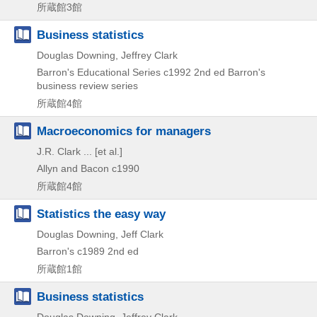
所蔵館3館
Business statistics
Douglas Downing, Jeffrey Clark
Barron's Educational Series
c1992
2nd ed
Barron's
business review series
所蔵館4館
Macroeconomics for managers
J.R. Clark ... [et al.]
Allyn and Bacon
c1990
所蔵館4館
Statistics the easy way
Douglas Downing, Jeff Clark
Barron's
c1989
2nd ed
所蔵館1館
Business statistics
Douglas Downing, Jeffrey Clark