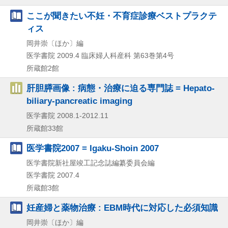
ここが聞きたい不妊・不育症診療ベストプラクテ
ィス
岡井崇〔ほか〕編
医学書院
2009.4
臨床婦人科産科 第63巻第4号
所蔵館2館
肝胆膵画像 : 病態・治療に迫る専門誌 = Hepato-
biliary-pancreatic imaging
医学書院
2008.1-2012.11
所蔵館33館
医学書院2007 = Igaku-Shoin 2007
医学書院新社屋竣工記念誌編纂委員会編
医学書院
2007.4
所蔵館3館
妊産婦と薬物治療 : EBM時代に対応した必須知識
岡井崇〔ほか〕編