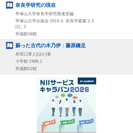
奈良学研究の現在
帝塚山大学奈良学研究推進室編
帝塚山大学出版会
2019.3-
奈良学叢書 2-3
[1] , 2
所蔵館38館
蘇った古代の木乃伊 : 藤原鎌足
牟田口章人[ほか]著
小学館
1988.1
所蔵館52館