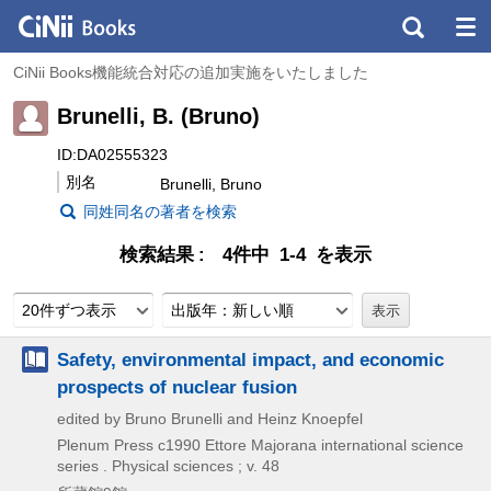
CiNii Books機能統合対応の追加実施をいたしました
Brunelli, B. (Bruno)
ID:DA02555323
別名
Brunelli, Bruno
同姓同名の著者を検索
検索結果
4件中 1-4 を表示
20件ずつ表示
出版年：新しい順
Safety, environmental impact, and economic
prospects of nuclear fusion
edited by Bruno Brunelli and Heinz Knoepfel
Plenum Press
c1990
Ettore Majorana international science
series . Physical sciences ; v. 48