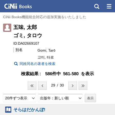
CiNii Books機能統合対応の追加実施をいたしました
五味, 太郎
ゴミ, タロウ
ID:DA02669107
別名
Gomi, Tarō
고미, 타로
同姓同名の著者を検索
検索結果
586件中 561-580 を表示
29 / 30
20件ずつ表示
出版年：新しい順
そらはだかんぼ!