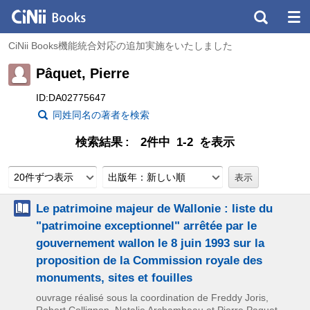
CiNii Books機能統合対応の追加実施をいたしました
Pâquet, Pierre
ID:DA02775647
同姓同名の著者を検索
検索結果
2件中 1-2 を表示
20件ずつ表示
出版年：新しい順
Le patrimoine majeur de Wallonie : liste du
"patrimoine exceptionnel" arrêtée par le
gouvernement wallon le 8 juin 1993 sur la
proposition de la Commission royale des
monuments, sites et fouilles
ouvrage réalisé sous la coordination de Freddy Joris,