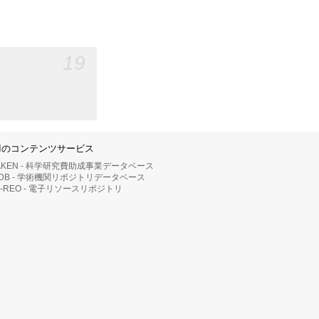
19
IIのコンテンツサービス
AKEN - 科学研究費助成事業データベース
RDB - 学術機関リポジトリデータベース
II-REO - 電子リソースリポジトリ