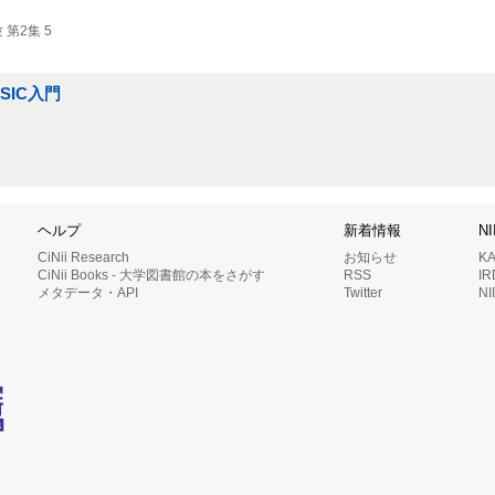
第2集 5
SIC入門
ヘルプ
新着情報
N
CiNii Research
お知らせ
K
CiNii Books - 大学図書館の本をさがす
RSS
I
メタデータ・API
Twitter
N