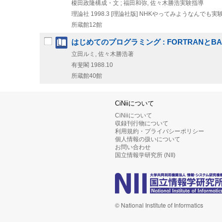
榎田政隆構成・文 ; 福田和弥, 佐々木勝浩実験指導
理論社
1998.3
[理論社版]
NHKやってみようなんでも実験 
所蔵館12館
はじめてのプログラミング : FORTRANとBA
立田ルミ, 佐々木勝浩著
有斐閣
1988.10
所蔵館40館
CiNiiについて
CiNiiについて
収録刊行物について
利用規約・プライバシーポリシー
個人情報の扱いについて
お問い合わせ
国立情報学研究所 (NII)
© National Institute of Informatics