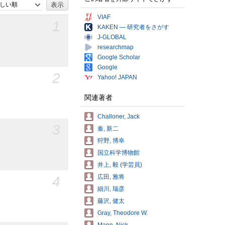
しい順
VIAF
1
KAKEN — 研究者をさがす
J-GLOBAL
researchmap
Google Scholar
Google
2
Yahoo! JAPAN
関連著者
Challoner, Jack
3
秦, 新二
狩野, 博幸
国立科学博物館
井上, 毅 (学芸員)
4
広田, 雅将
細川, 瑞彦
藤沢, 健太
Gray, Theodore W.