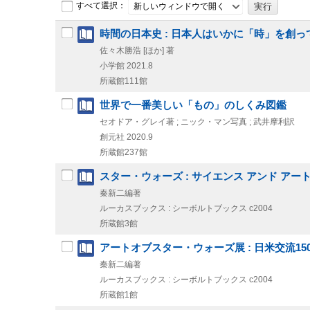
すべて選択：
新しいウィンドウで開く
時間の日本史 : 日本人はいかに「時」を創っ
佐々木勝浩 [ほか] 著
小学館
2021.8
所蔵館111館
世界で一番美しい「もの」のしくみ図鑑
セオドア・グレイ著 ; ニック・マン写真 ; 武井摩利訳
創元社
2020.9
所蔵館237館
スター・ウォーズ : サイエンス アンド アート 
秦新二編著
ルーカスブックス : シーボルトブックス
c2004
所蔵館3館
アートオブスター・ウォーズ展 : 日米交流150周年記念事業 =
秦新二編著
ルーカスブックス : シーボルトブックス
c2004
所蔵館1館