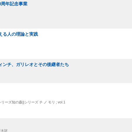
50周年記念事業
伝える人の理論と実践
ヴィンチ、ガリレオとその後継者たち
リーズ知の森||シリーズ チ ノ モリ ; vol.1
西大訳