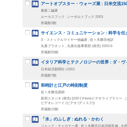
アートオブスター・ウォーズ展 : 日米交流1
秦新二編著
ルーカスブック : シーボルトブック
2003
所蔵館3館
サイエンス・コミュニケーション : 科学を
S・ストックルマイヤー他編著 ; 佐々木勝浩他訳
丸善プラネット , 丸善出版事業部 (発売)
2003.6
所蔵館56館
イタリア科学とテクノロジーの世界 : ダ・
日本経済新聞社
c2001
所蔵館7館
和時計と江戸の時刻制度
佐々木勝浩講師
新宿スタジオ (発売)
[200-]
V-toneビデオライブラリー . シ
ビデオレコード (ビデオ (ディスク))
所蔵館10館
「水」のふしぎ : ぬれる・かわく
ジャック・チャロナー著 ; 佐々木勝浩日本語版監修 ; 今