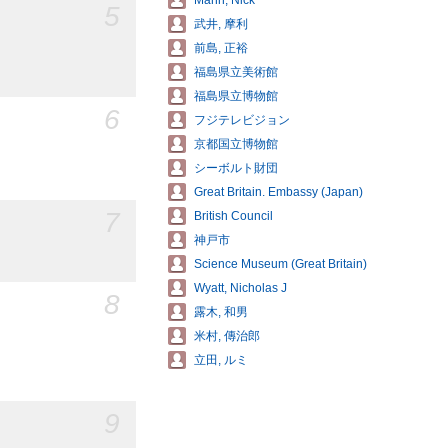
Mann, Nick
5
武井, 摩利
前島, 正裕
福島県立美術館
福島県立博物館
6
フジテレビジョン
京都国立博物館
シーボルト財団
Great Britain. Embassy (Japan)
7
British Council
神戸市
Science Museum (Great Britain)
Wyatt, Nicholas J
8
露木, 和男
米村, 傳治郎
立田, ルミ
9