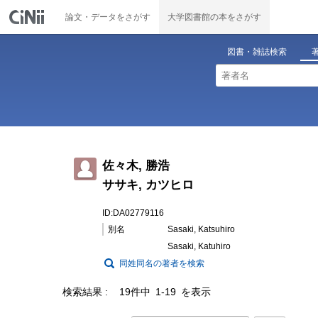
論文・データをさがす
大学図書館の本をさがす
図書・雑誌検索
佐々木, 勝浩
ササキ, カツヒロ
ID:DA02779116
別名
Sasaki, Katsuhiro
Sasaki, Katuhiro
同姓同名の著者を検索
検索結果
19件中 1-19 を表示