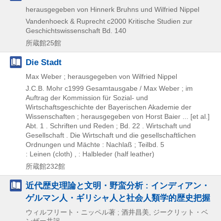
herausgegeben von Hinnerk Bruhns und Wilfried Nippel
Vandenhoeck & Ruprecht
c2000
Kritische Studien zur
Geschichtswissenschaft Bd. 140
所蔵館25館
Die Stadt
Max Weber ; herausgegeben von Wilfried Nippel
J.C.B. Mohr
c1999
Gesamtausgabe / Max Weber ; im
Auftrag der Kommission für Sozial- und
Wirtschaftsgeschichte der Bayerischen Akademie der
Wissenschaften ; herausgegeben von Horst Baier ... [et al.]
Abt. 1 . Schriften und Reden ; Bd. 22 . Wirtschaft und
Gesellschaft . Die Wirtschaft und die gesellschaftlichen
Ordnungen und Mächte : Nachlaß ; Teilbd. 5
: Leinen (cloth) , : Halbleder (half leather)
所蔵館232館
近代歴史理論と文明・野蛮分析 : インディアン・
ゲルマン人・ギリシャ人と社会人類学的歴史把握
ウィルフリート・ニッペル著 ; 酒井昌美, ジークリット・ベ
ンザー共訳