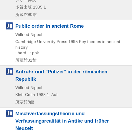
多賀出版
1995.1
所蔵館90館
Public order in ancient Rome
Wilfried Nippel
Cambridge University Press
1995
Key themes in ancient
history
: hard , : pbk
所蔵館32館
Aufruhr und "Polizei" in der römischen
Republik
Wilfried Nippel
Klett-Cotta
1988
1. Aufl
所蔵館8館
Mischverfassungstheorie und
Verfassungsrealität in Antike und früher
Neuzeit