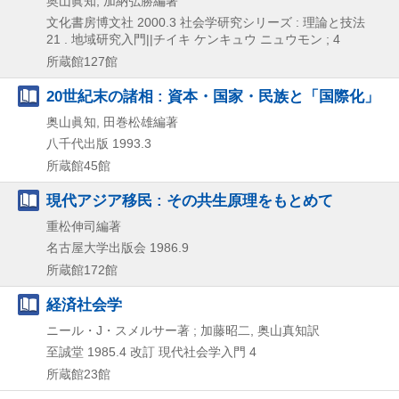
奥山眞知, 加納弘勝編著
文化書房博文社
2000.3
社会学研究シリーズ : 理論と技法
21 . 地域研究入門||チイキ ケンキュウ ニュウモン ; 4
所蔵館127館
20世紀末の諸相 : 資本・国家・民族と「国際化」
奥山眞知, 田巻松雄編著
八千代出版
1993.3
所蔵館45館
現代アジア移民 : その共生原理をもとめて
重松伸司編著
名古屋大学出版会
1986.9
所蔵館172館
経済社会学
ニール・J・スメルサー著 ; 加藤昭二, 奥山真知訳
至誠堂
1985.4
改訂
現代社会学入門 4
所蔵館23館