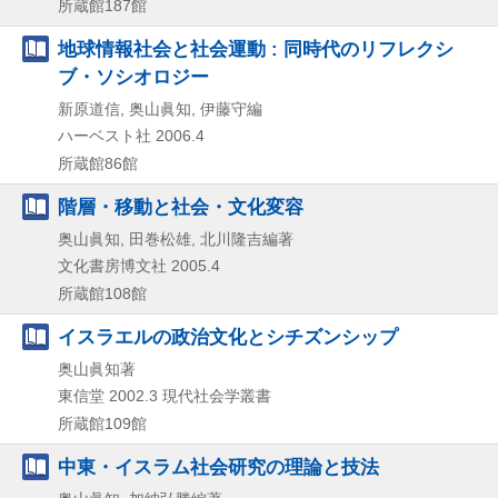
所蔵館187館
地球情報社会と社会運動 : 同時代のリフレクシ
ブ・ソシオロジー
新原道信, 奥山眞知, 伊藤守編
ハーベスト社
2006.4
所蔵館86館
階層・移動と社会・文化変容
奥山眞知, 田巻松雄, 北川隆吉編著
文化書房博文社
2005.4
所蔵館108館
イスラエルの政治文化とシチズンシップ
奥山眞知著
東信堂
2002.3
現代社会学叢書
所蔵館109館
中東・イスラム社会研究の理論と技法