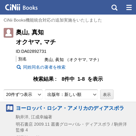
CiNii Books機能統合対応の追加実施をいたしました
奥山, 真知
オクヤマ, マチ
ID:DA02892731
別名
奥山, 眞知 （オクヤマ, マチ）
同姓同名の著者を検索
検索結果
8件中 1-8 を表示
20件ずつ表示
出版年：新しい順
ヨーロッパ・ロシア・アメリカのディアスポラ
駒井洋, 江成幸編著
明石書店
2009.11
叢書グローバル・ディアスポラ / 駒井洋
監修 4