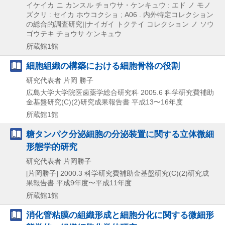
イケイカ ニ カンスル チョウサ・ケンキュウ : エド ノ モノ
ズクリ : セイカ ホウコクショ ; A06 . 内外特定コレクション
の総合的調査研究||ナイガイ トクテイ コレクション ノ ソウ
ゴウテキ チョウサ ケンキュウ
所蔵館1館
細胞組織の構築における細胞骨格の役割
研究代表者 片岡 勝子
広島大学大学院医歯薬学総合研究科
2005.6
科学研究費補助
金基盤研究(C)(2)研究成果報告書 平成13〜16年度
所蔵館1館
糖タンパク分泌細胞の分泌装置に関する立体微細
形態学的研究
研究代表者 片岡勝子
[片岡勝子]
2000.3
科学研究費補助金基盤研究(C)(2)研究成
果報告書 平成9年度〜平成11年度
所蔵館1館
消化管粘膜の組織形成と細胞分化に関する微細形