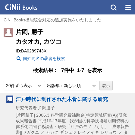
CiNii Books機能統合対応の追加実施をいたしました
片岡, 勝子
カタオカ, カツコ
ID:DA0289743X
同姓同名の著者を検索
検索結果
7件中 1-7 を表示
20件ずつ表示
出版年：新しい順
江戸時代に制作された木骨に関する研究
研究代表者 片岡勝子
[片岡勝子]
2006.3
科学研究費補助金(特定領域研究(A))研究
成果報告書 平成16-17年度 . 我が国の科学技術黎明期資料の
体系化に関する調査・研究「江戸のモノづくり」 : 成果報告
書||ワガクニ ノ カガク ギジュツ レイメイキ シリョウ ノ タ