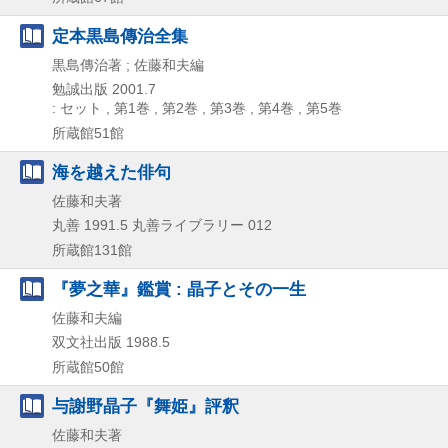
定本黒島傳治全集
黒島傳治著 ; 佐藤和夫編
勉誠出版
2001.7
: セット , 第1巻 , 第2巻 , 第3巻 , 第4巻 , 第5巻
所蔵館51館
海を越えた俳句
佐藤和夫著
丸善
1991.5
丸善ライブラリー 012
所蔵館131館
『夢之華』鑑賞 : 晶子とその一生
佐藤和夫編
双文社出版
1988.5
所蔵館50館
与謝野晶子『舞姫』評釈
佐藤和夫著