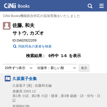
CiNii Books機能統合対応の追加実施をいたしました
佐藤, 和夫
サトウ, カズオ
ID:DA02922209
同姓同名の著者を検索
検索結果
6件中 1-6 を表示
20件ずつ表示
出版年：新しい順
久坂葉子全集
久坂葉子 [著] ; 佐藤和夫編
鼎書房
2003.12
第1巻 小説 , 第2巻 小説・随筆 , 第3巻 戯曲・詩・俳句・日
記
所蔵館67館