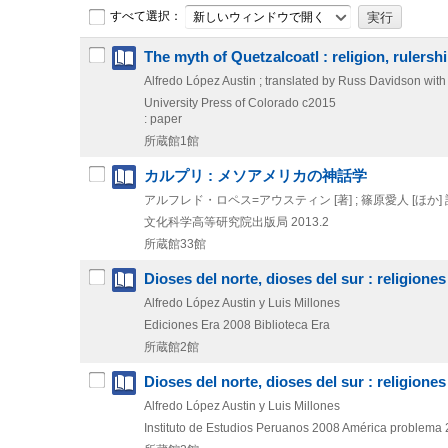
すべて選択：
新しいウィンドウで開く
The myth of Quetzalcoatl : religion, rulersh
Alfredo López Austin ; translated by Russ Davidson with
University Press of Colorado
c2015
: paper
所蔵館1館
カルプリ : メソアメリカの神話学
アルフレド・ロペス=アウスティン [著] ; 篠原愛人 [ほか] 
文化科学高等研究院出版局
2013.2
所蔵館33館
Dioses del norte, dioses del sur : religio
Alfredo López Austin y Luis Millones
Ediciones Era
2008
Biblioteca Era
所蔵館2館
Dioses del norte, dioses del sur : religio
Alfredo López Austin y Luis Millones
Instituto de Estudios Peruanos
2008
América problema 