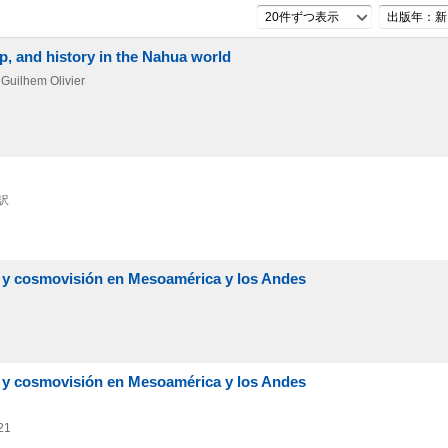
20件ずつ表示
出版年：新
ip, and history in the Nahua world
 Guilhem Olivier
訳
nes y cosmovisión en Mesoamérica y los Andes
nes y cosmovisión en Mesoamérica y los Andes
21