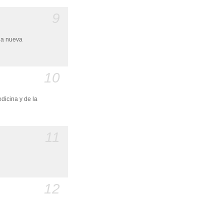
9
una nueva
10
dicina y de la
11
12