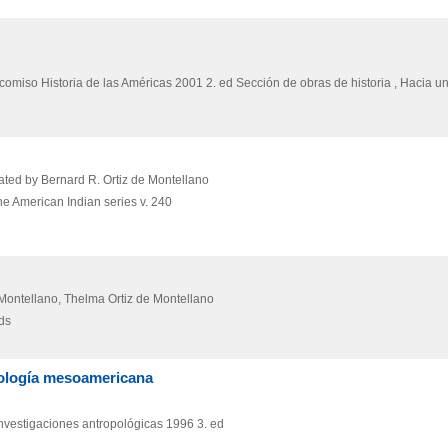
comiso Historia de las Américas
2001
2. ed
Sección de obras de historia , Hacia 
ated by Bernard R. Ortiz de Montellano
 the American Indian series v. 240
e Montellano, Thelma Ortiz de Montellano
ds
itología mesoamericana
nvestigaciones antropológicas
1996
3. ed