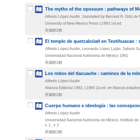
The myths of the opossum : pathways of 
Alfredo López Austin ; translated by Bernard R. Ortiz d
University of New Mexico Press
c1993
1st ed
所蔵館2館
El templo de quetzalcóatl en Teotihuacan : 
Alfredo López Austin, Leonardo López Luján, Saburo 
Universidad Nacional Autónoma de México
1991
所蔵館1館
Los mitos del tlacuache : caminos de la m
Alfredo López Austin
Alianza Editorial
1992, c1990
2a ed. en Alianza estudio
所蔵館2館
Cuerpo humano e ideología : las concepcio
Alfredo López Austin
Universidad Nacional Autónoma de México, Instituto de 
v. 1 , v. 2
所蔵館2館