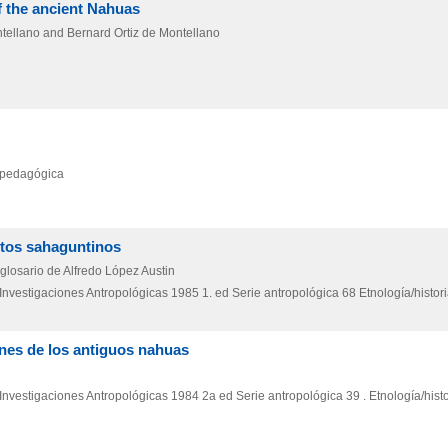
 the ancient Nahuas
ntellano and Bernard Ortiz de Montellano
a pedagógica
tos sahaguntinos
 glosario de Alfredo López Austin
Investigaciones Antropológicas
1985
1. ed
Serie antropológica 68 Etnología/histor
nes de los antiguos nahuas
Investigaciones Antropológicas
1984
2a ed
Serie antropológica 39 . Etnología/hist