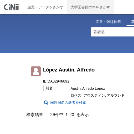
論文・データをさがす
大学図書館の本をさがす
図書・雑誌検索
López Austin, Alfredo
ID:DA02946692
別名
Austin, Alfredo López
ロペス=アウスティン, アルフレド
同姓同名の著者を検索
検索結果
29件中 1-20 を表示