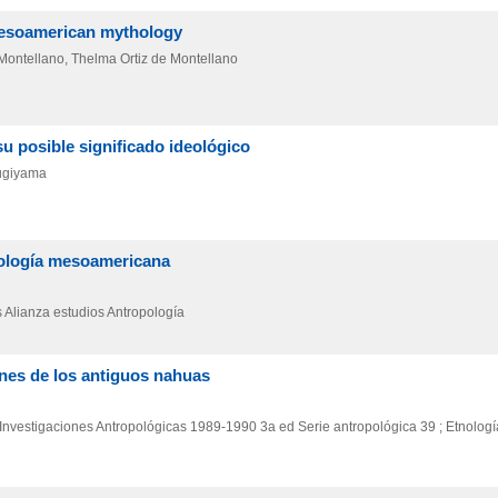
Mesoamerican mythology
e Montellano, Thelma Ortiz de Montellano
su posible significado ideológico
Sugiyama
itología mesoamericana
s
Alianza estudios Antropología
nes de los antiguos nahuas
Investigaciones Antropológicas
1989-1990
3a ed
Serie antropológica 39 ; Etnologí