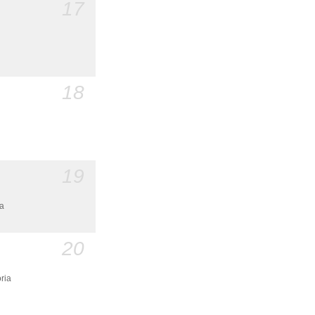
17
18
19
ia
20
oria