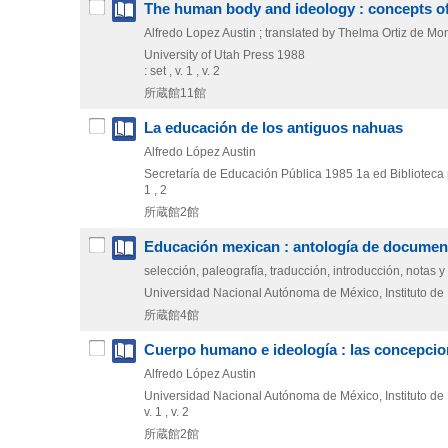
The human body and ideology : concepts of
Alfredo Lopez Austin ; translated by Thelma Ortiz de Mo
University of Utah Press
1988
: set , v. 1 , v. 2
所蔵館11館
La educación de los antiguos nahuas
Alfredo López Austin
Secretaría de Educación Pública
1985
1a ed
Bibliotec
1 , 2
所蔵館2館
Educación mexican : antología de documen
selección, paleografía, traducción, introducción, notas y
Universidad Nacional Autónoma de México, Instituto de 
所蔵館4館
Cuerpo humano e ideología : las concepcio
Alfredo López Austin
Universidad Nacional Autónoma de México, Instituto de 
v. 1 , v. 2
所蔵館2館