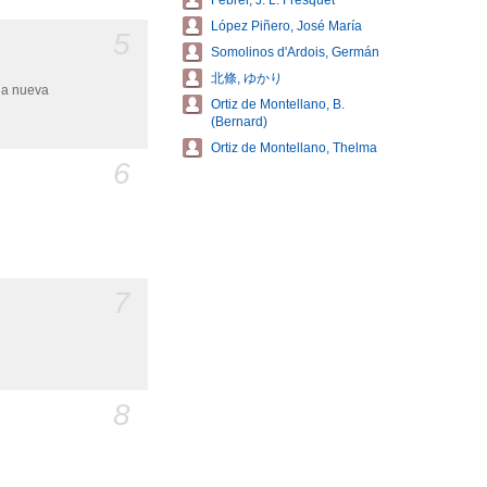
Febrer, J. L. Fresquet
López Piñero, José María
5
Somolinos d'Ardois, Germán
北條, ゆかり
una nueva
Ortiz de Montellano, B.
(Bernard)
Ortiz de Montellano, Thelma
6
7
8