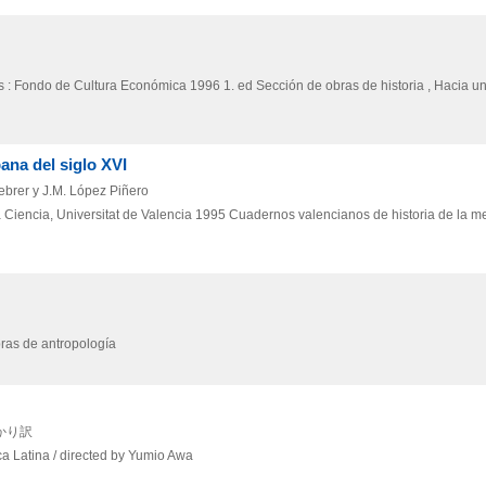
as : Fondo de Cultura Económica
1996
1. ed
Sección de obras de historia , Hacia 
ana del siglo XVI
 Febrer y J.M. López Piñero
 Ciencia, Universitat de Valencia
1995
Cuadernos valencianos de historia de la me
ras de antropología
かり訳
ca Latina / directed by Yumio Awa