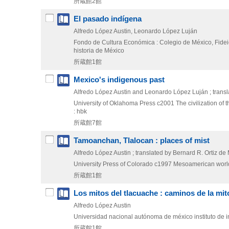
所蔵館2館
El pasado indígena
Alfredo López Austin, Leonardo López Luján
Fondo de Cultura Económica : Colegio de México, Fidei
historia de México
所蔵館1館
Mexico's indigenous past
Alfredo López Austin and Leonardo López Luján ; transl
University of Oklahoma Press
c2001
The civilization of
: hbk
所蔵館7館
Tamoanchan, Tlalocan : places of mist
Alfredo López Austin ; translated by Bernard R. Ortiz d
University Press of Colorado
c1997
Mesoamerican worl
所蔵館1館
Los mitos del tlacuache : caminos de la m
Alfredo López Austin
Universidad nacional autónoma de méxico instituto de i
所蔵館1館