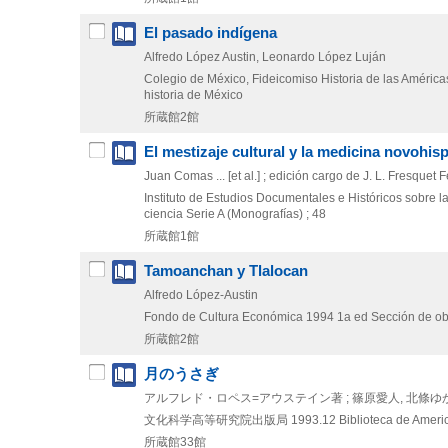
El pasado indígena
Alfredo López Austin, Leonardo López Luján
Colegio de México, Fideicomiso Historia de las Améric
historia de México
所蔵館2館
El mestizaje cultural y la medicina novohisp
Juan Comas ... [et al.] ; edición cargo de J. L. Fresquet
Instituto de Estudios Documentales e Históricos sobre la
ciencia Serie A (Monografías) ; 48
所蔵館1館
Tamoanchan y Tlalocan
Alfredo López-Austin
Fondo de Cultura Económica
1994
1a ed
Sección de ob
所蔵館2館
月のうさぎ
アルフレド・ロペス=アウステイン著 ; 篠原愛人, 北條ゆ
文化科学高等研究院出版局
1993.12
Biblioteca de Ameri
所蔵館33館