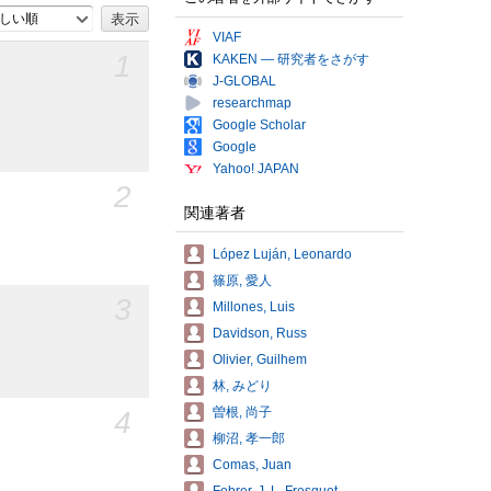
しい順
VIAF
1
KAKEN — 研究者をさがす
J-GLOBAL
researchmap
Google Scholar
Google
Yahoo! JAPAN
2
関連著者
López Luján, Leonardo
篠原, 愛人
3
Millones, Luis
Davidson, Russ
Olivier, Guilhem
林, みどり
曽根, 尚子
4
柳沼, 孝一郎
Comas, Juan