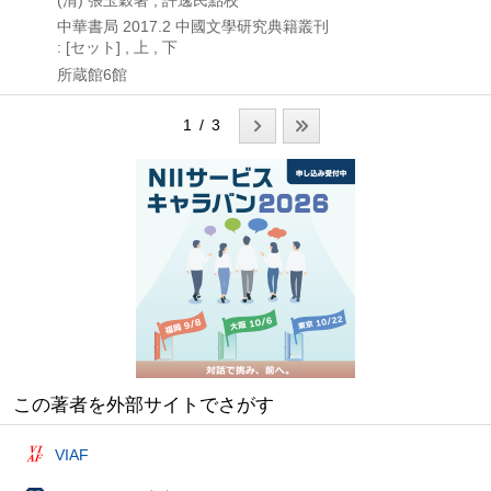
(清) 張玉穀著 ; 許逸民點校
中華書局
2017.2
中國文學研究典籍叢刊
: [セット] , 上 , 下
所蔵館6館
1 / 3
この著者を外部サイトでさがす
VIAF