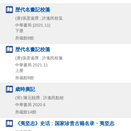
歴代名畫記校箋
(唐)張彦遠撰 ; 許逸民校笺
中華書局
[2021.11]
下册
所蔵館8館
歴代名畫記校箋
(唐)張彦遠撰 ; 許逸民校箋
中華書局
2021.11
上册
所蔵館8館
歳時廣記
(宋) 陳元靚撰 ; 許逸民點校
中華書局
2020.6
所蔵館14館
《夷坚志》史话 : 国家珍贵古籍名录・夷坚志