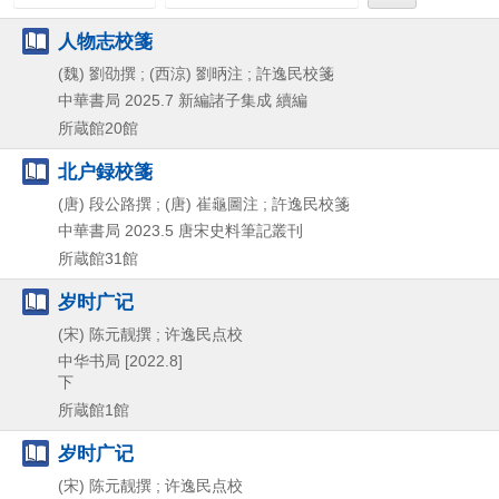
人物志校箋
(魏) 劉劭撰 ; (西涼) 劉昞注 ; 許逸民校箋
中華書局
2025.7
新編諸子集成 續編
所蔵館20館
北户録校箋
(唐) 段公路撰 ; (唐) 崔龜圖注 ; 許逸民校箋
中華書局
2023.5
唐宋史料筆記叢刊
所蔵館31館
岁时广记
(宋) 陈元靓撰 ; 许逸民点校
中华书局
[2022.8]
下
所蔵館1館
岁时广记
(宋) 陈元靓撰 ; 许逸民点校