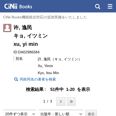
CiNii Books機能統合対応の追加実施をいたしました
许, 逸民
キョ, イツミン
xu, yi min
ID:DA02986584
別名
許, 逸民（キョ, イツミン）
Xu, Yimin
Kyo, Itsu Min
同姓同名の著者を検索
検索結果
51件中 1-20 を表示
1 / 3
20件ずつ表示
出版年：新しい順