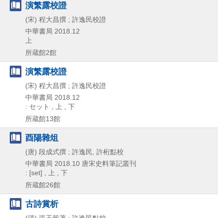
演繁露校證
(宋) 程大昌撰 ; 許逸民校證
中華書局
2018.12
上
所蔵館2館
演繁露校證
(宋) 程大昌撰 ; 許逸民校證
中華書局
2018.12
: セット , 上 , 下
所蔵館13館
酉陽雜俎
(唐) 段成式撰 ; 許逸民, 許桁點校
中華書局
2018.10
唐宋史料筆記叢刊
: [set] , 上 , 下
所蔵館26館
古詩賞析