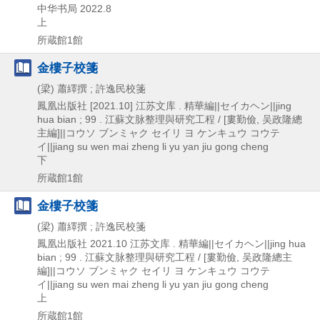
中华书局
2022.8
上
所蔵館1館
金樓子校箋
(梁) 蕭繹撰 ; 許逸民校箋
鳳凰出版社
[2021.10]
江苏文库 . 精華編||セイカヘン||jing
hua bian ; 99 . 江蘇文脉整理與研究工程 / [婁勤儉,
吴政隆總
主編]||コウソ ブンミャク セイリ ヨ ケンキュウ コウテ
イ||jiang su wen mai zheng li yu yan jiu gong cheng
下
所蔵館1館
金樓子校箋
(梁) 蕭繹撰 ; 許逸民校箋
鳳凰出版社
2021.10
江苏文库 . 精華編||セイカヘン||jing hua
bian ; 99 . 江蘇文脉整理與研究工程 / [婁勤儉,
吴政隆總主
編]||コウソ ブンミャク セイリ ヨ ケンキュウ コウテ
イ||jiang su wen mai zheng li yu yan jiu gong cheng
上
所蔵館1館