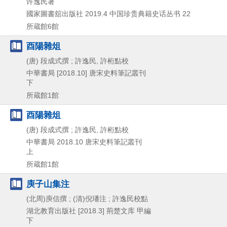
许逸民著
國家圖書舘出版社
2019.4
中国珍贵典籍史话丛书 22
所蔵館6館
酉陽雜俎
(唐) 段成式撰 ; 許逸民, 許桁點校
中華書局
[2018.10]
唐宋史料筆記叢刊
下
所蔵館1館
酉陽雜俎
(唐) 段成式撰 ; 許逸民, 許桁點校
中華書局
2018.10
唐宋史料筆記叢刊
上
所蔵館1館
庾子山集注
(北周)庾信撰 ; (清)倪璠注 ; 許逸民校點
湖北教育出版社
[2018.3]
荊楚文库 甲編
下