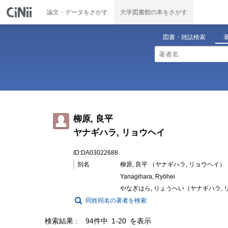
論文・データをさがす
大学図書館の本をさがす
図書・雑誌検索
柳原, 良平
ヤナギハラ, リョウヘイ
ID:DA03022688
別名
柳原, 良平 （ヤナギハラ, リョウヘイ）
Yanagihara, Ryōhei
やなぎはら, りょうへい（ヤナギハラ,
同姓同名の著者を検索
検索結果
94件中 1-20 を表示