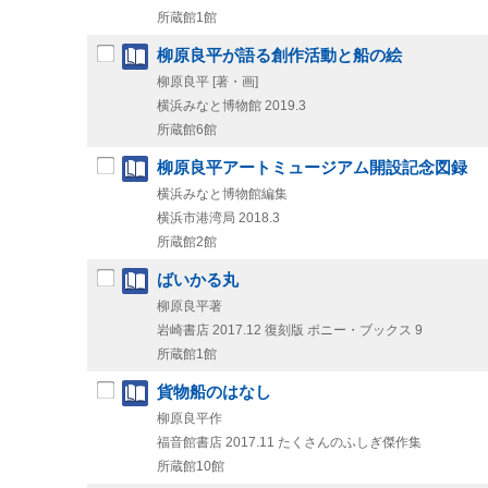
所蔵館1館
柳原良平が語る創作活動と船の絵
柳原良平 [著・画]
横浜みなと博物館
2019.3
所蔵館6館
柳原良平アートミュージアム開設記念図録
横浜みなと博物館編集
横浜市港湾局
2018.3
所蔵館2館
ばいかる丸
柳原良平著
岩崎書店
2017.12
復刻版
ポニー・ブックス 9
所蔵館1館
貨物船のはなし
柳原良平作
福音館書店
2017.11
たくさんのふしぎ傑作集
所蔵館10館