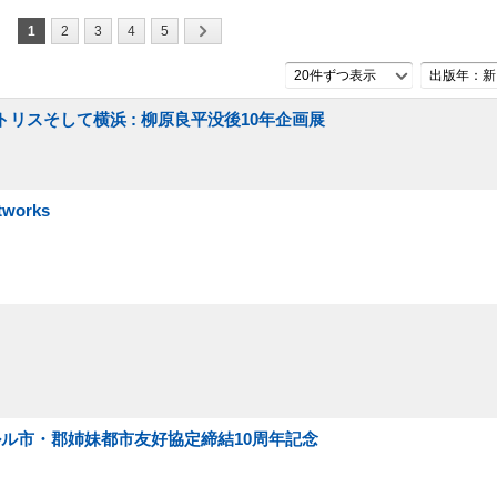
1
2
3
4
5
20件ずつ表示
出版年：新
トリスそして横浜 : 柳原良平没後10年企画展
works
ノルル市・郡姉妹都市友好協定締結10周年記念