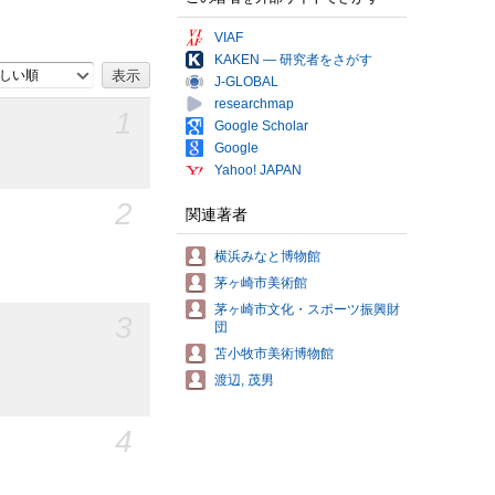
VIAF
KAKEN — 研究者をさがす
しい順
J-GLOBAL
researchmap
1
Google Scholar
Google
Yahoo! JAPAN
2
関連著者
横浜みなと博物館
茅ヶ崎市美術館
茅ヶ崎市文化・スポーツ振興財
3
団
苫小牧市美術博物館
渡辺, 茂男
4