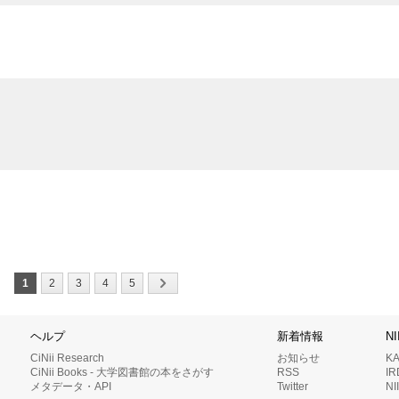
1
2
3
4
5
ヘルプ
新着情報
N
CiNii Research
お知らせ
K
CiNii Books - 大学図書館の本をさがす
RSS
I
メタデータ・API
Twitter
N