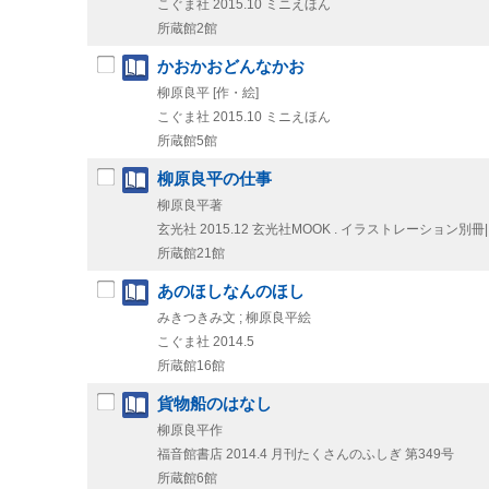
こぐま社
2015.10
ミニえほん
所蔵館2館
かおかおどんなかお
柳原良平 [作・絵]
こぐま社
2015.10
ミニえほん
所蔵館5館
柳原良平の仕事
柳原良平著
玄光社
2015.12
玄光社MOOK . イラストレーション別冊
所蔵館21館
あのほしなんのほし
みきつきみ文 ; 柳原良平絵
こぐま社
2014.5
所蔵館16館
貨物船のはなし
柳原良平作
福音館書店
2014.4
月刊たくさんのふしぎ 第349号
所蔵館6館