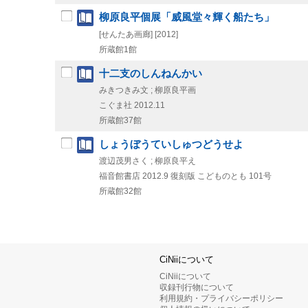
柳原良平個展「威風堂々輝く船たち」
[せんたあ画廊]
[2012]
所蔵館1館
十二支のしんねんかい
みきつきみ文 ; 柳原良平画
こぐま社
2012.11
所蔵館37館
しょうぼうていしゅつどうせよ
渡辺茂男さく ; 柳原良平え
福音館書店
2012.9
復刻版
こどものとも 101号
所蔵館32館
CiNiiについて
CiNiiについて
収録刊行物について
利用規約・プライバシーポリシー