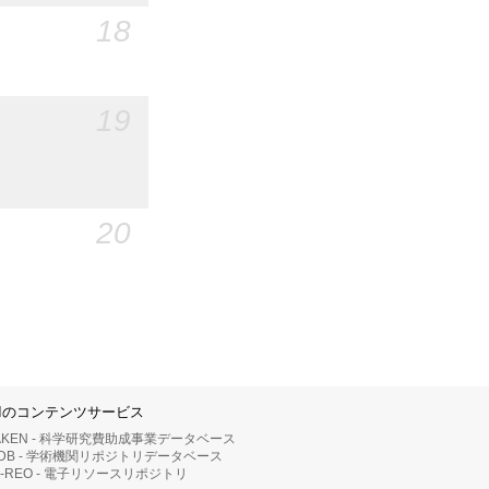
18
19
20
IIのコンテンツサービス
AKEN - 科学研究費助成事業データベース
RDB - 学術機関リポジトリデータベース
II-REO - 電子リソースリポジトリ