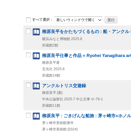
すべて選択：
新しいウィンドウで開く
柳原良平をかたちづくるもの : 船・アンクル
横浜みなと博物館
2025.8
所蔵館2館
柳原良平仕事と作品 = Ryohei Yanagihara art
柳原良平著
玄光社
2025.8
所蔵館14館
アンクルトリス交遊録
柳原良平 [著]
中央公論新社
2025.7
中公文庫 や-79-1
所蔵館11館
柳原良平 : ごきげんな船旅 : 茅ヶ崎市×ホ
茅ヶ崎市美術館著作
茅ヶ崎市美術館
[2024]