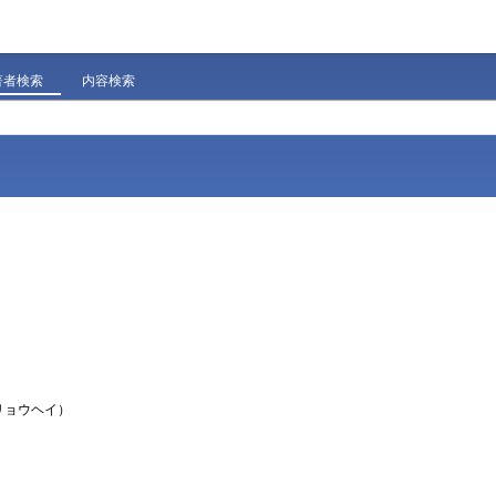
著者検索
内容検索
 リョウヘイ）