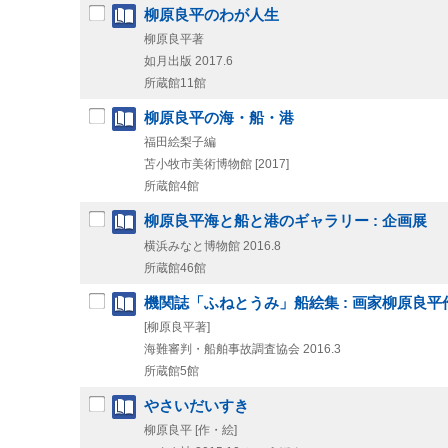
柳原良平のわが人生
柳原良平著
如月出版
2017.6
所蔵館11館
柳原良平の海・船・港
福田絵梨子編
苫小牧市美術博物館
[2017]
所蔵館4館
柳原良平海と船と港のギャラリー : 企画展
横浜みなと博物館
2016.8
所蔵館46館
機関誌「ふねとうみ」船絵集 : 画家柳原良平
[柳原良平著]
海難審判・船舶事故調査協会
2016.3
所蔵館5館
やさいだいすき
柳原良平 [作・絵]