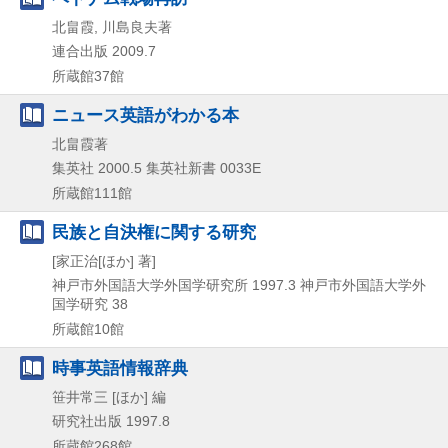
北畠霞, 川島良夫著
連合出版
2009.7
所蔵館37館
ニュース英語がわかる本
北畠霞著
集英社
2000.5
集英社新書 0033E
所蔵館111館
民族と自決権に関する研究
[家正治[ほか] 著]
神戸市外国語大学外国学研究所
1997.3
神戸市外国語大学外
国学研究 38
所蔵館10館
時事英語情報辞典
笹井常三 [ほか] 編
研究社出版
1997.8
所蔵館268館