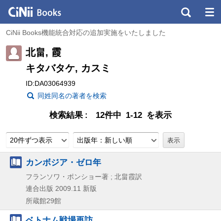
CiNii Books機能統合対応の追加実施をいたしました
北畠, 霞
キタバタケ, カスミ
ID:DA03064939
同姓同名の著者を検索
検索結果
12件中 1-12 を表示
20件ずつ表示
出版年：新しい順
カンボジア・ゼロ年
フランソワ・ポンショー著 ; 北畠霞訳
連合出版
2009.11
新版
所蔵館29館
ベトナム戦場再訪