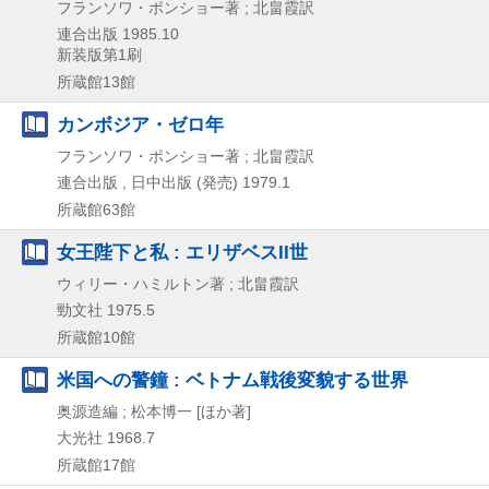
フランソワ・ポンショー著 ; 北畠霞訳
連合出版
1985.10
新装版第1刷
所蔵館13館
カンボジア・ゼロ年
フランソワ・ポンショー著 ; 北畠霞訳
連合出版 , 日中出版 (発売)
1979.1
所蔵館63館
女王陛下と私 : エリザベスII世
ウィリー・ハミルトン著 ; 北畠霞訳
勁文社
1975.5
所蔵館10館
米国への警鐘 : ベトナム戦後変貌する世界
奥源造編 ; 松本博一 [ほか著]
大光社
1968.7
所蔵館17館