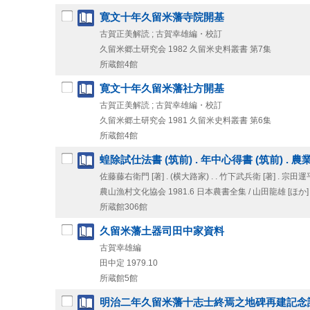
寛文十年久留米藩寺院開基
古賀正美解読 ; 古賀幸雄編・校訂
久留米郷土研究会
1982
久留米史料叢書 第7集
所蔵館4館
寛文十年久留米藩社方開基
古賀正美解読 ; 古賀幸雄編・校訂
久留米郷土研究会
1981
久留米史料叢書 第6集
所蔵館4館
蝗除試仕法書 (筑前) . 年中心得書 (筑前) . 農
佐藤藤右衛門 [著] . (横大路家) . . 竹下武兵衛 [著] . 宗田運平
農山漁村文化協会
1981.6
日本農書全集 / 山田龍雄 [ほか]
所蔵館306館
久留米藩土器司田中家資料
古賀幸雄編
田中定
1979.10
所蔵館5館
明治二年久留米藩十志士終焉之地碑再建記念