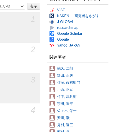
しい順
VIAF
KAKEN — 研究者をさがす
1
J-GLOBAL
researchmap
Google Scholar
Google
Yahoo! JAPAN
2
関連著者
鶴久, 二郎
野田, 正夫
3
佐藤, 藤右衛門
小西, 正泰
竹下, 武兵衛
宗田, 運平
4
佐々木, 栄一
安川, 巌
秀村, 選三