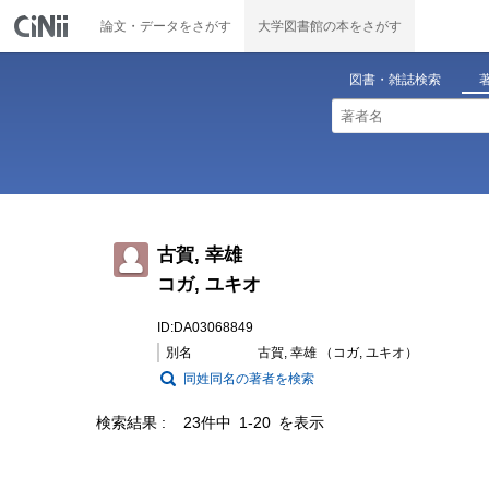
論文・データをさがす
大学図書館の本をさがす
図書・雑誌検索
古賀, 幸雄
コガ, ユキオ
ID:DA03068849
別名
古賀, 幸雄 （コガ, ユキオ）
同姓同名の著者を検索
検索結果
23件中 1-20 を表示