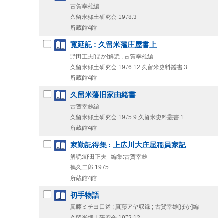
古賀幸雄編
久留米郷土研究会
1978.3
所蔵館4館
寛延記 : 久留米藩庄屋書上
野田正夫[ほか]解読 ; 古賀幸雄編
久留米郷土研究会
1976.12
久留米史料叢書 3
所蔵館4館
久留米藩旧家由緒書
古賀幸雄編
久留米郷土研究会
1975.9
久留米史料叢書 1
所蔵館4館
家勤記得集 : 上広川大庄屋稲員家記
解読:野田正夫 ; 編集:古賀幸雄
鶴久二郎
1975
所蔵館4館
初手物語
真藤ミチヨ口述 ; 真藤アヤ収録 ; 古賀幸雄[ほか]編
久留米郷土研究会
1972.12