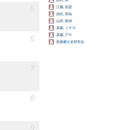
西村, 卓
5
江藤, 彰彦
由比, 章祐
山田, 龍雄
真藤, ミチヨ
真藤, アヤ
6
筑後郷土史研究会
7
8
9