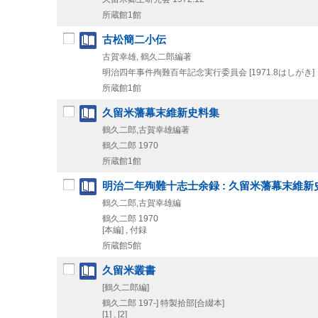
所蔵館1館
古松簡二小伝
古賀幸雄, 鶴久二郎編著
明治四年事件殉難百年記念実行委員会
[1971.8はしがき]
所蔵館1館
久留米藩幕末維新史料集
鶴久二郎,古賀幸雄編著
鶴久二郎
1970
所蔵館1館
明治二年殉難十志士余録 : 久留米藩幕末維新
鶴久二郎,古賀幸雄編
鶴久二郎
1970
[本編] , 付録
所蔵館5館
久留米叢書
[鶴久二郎編]
鶴久二郎
197-]
特製拾部[合綴本]
[1] , [2]