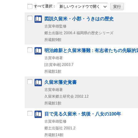
すべて選択：
新しいウィンドウで開く
図説久留米・小郡・うきはの歴史
古賀幸雄監修
郷土出版社
2006.4
福岡県の歴史シリーズ
所蔵館9館
明治維新と久留米藩難 : 有志者たちの先駆的
古賀幸雄著
[古賀幸雄]
2003.7
所蔵館1館
久留米藩史覚書
古賀幸雄著
久留米郷土研究会
2002.12
所蔵館1館
目で見る久留米・筑後・八女の100年
古賀幸雄監修
郷土出版社
2001.2
所蔵館14館