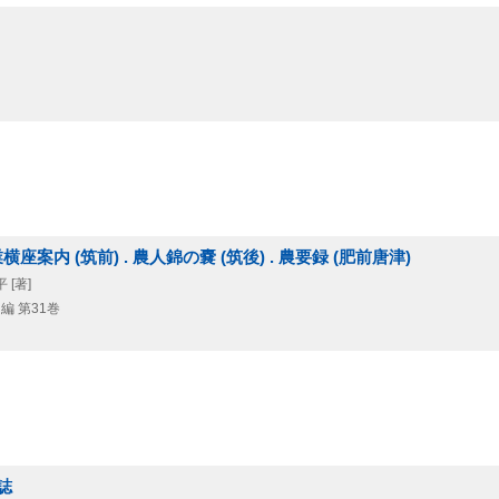
業横座案内 (筑前) . 農人錦の嚢 (筑後) . 農要録 (肥前唐津)
 [著]
 編 第31巻
誌