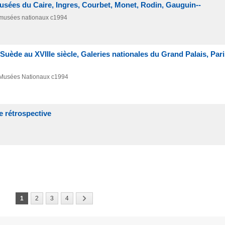
usées du Caire, Ingres, Courbet, Monet, Rodin, Gauguin--
s musées nationaux
c1994
la Suède au XVIIIe siècle, Galeries nationales du Grand Palais, Par
s Musées Nationaux
c1994
rétrospective
1
2
3
4