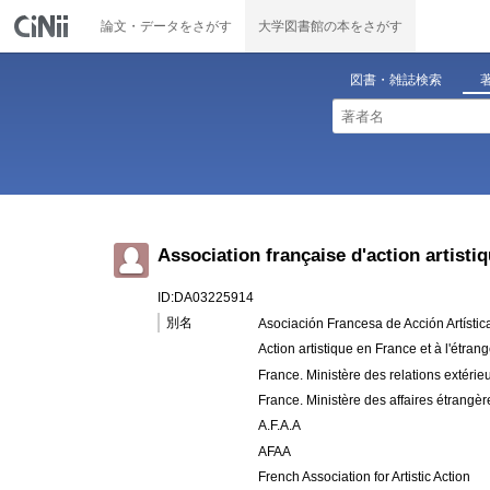
論文・データをさがす
大学図書館の本をさがす
図書・雑誌検索
Association française d'action artisti
ID:DA03225914
別名
Asociación Francesa de Acción Artístic
Action artistique en France et à l'étrang
France. Ministère des relations extérieu
France. Ministère des affaires étrangère
A.F.A.A
AFAA
French Association for Artistic Action