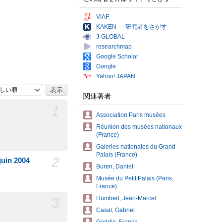
VIAF
KAKEN — 研究者をさがす
J-GLOBAL
researchmap
Google Scholar
Google
Yahoo! JAPAN
しい順
関連著者
1
Association Paris musées
Réunion des musées nationaux
(France)
Galeries nationales du Grand
Palais (France)
2
juin 2004
Buren, Daniel
Musée du Petit Palais (Paris,
France)
3
Humbert, Jean-Marcel
Casal, Gabriel