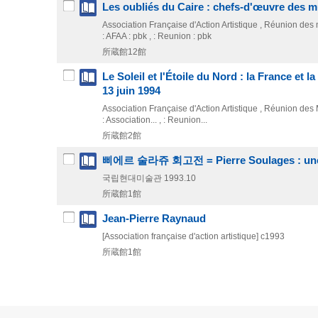
Les oubliés du Caire : chefs-d'œuvre des m
Association Française d'Action Artistique , Réunion de
: AFAA : pbk , : Reunion : pbk
所蔵館12館
Le Soleil et l'Étoile du Nord : la France et 
13 juin 1994
Association Française d'Action Artistique , Réunion de
: Association... , : Reunion...
所蔵館2館
삐에르 술라쥬 회고전 = Pierre Soulages : une 
국립현대미술관
1993.10
所蔵館1館
Jean-Pierre Raynaud
[Association française d'action artistique]
c1993
所蔵館1館