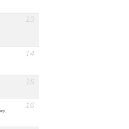
13
14
15
16
any,