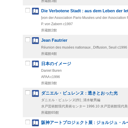
所蔵館3館
Die Verbotene Stadt : aus dem Leben der let
[von der Association Paris-Musées und der Association fr
P. von Zabern
c1997
所蔵館2館
Jean Fautrier
Réunion des musées nationaux , Diffusion, Seuil
c1996
所蔵館4館
日本のイメージ
Daniel Buren
AFAA
c1996
所蔵館3館
ダニエル・ビュレンヌ : 透きとおった光
ダニエル・ビュレンヌ[作] ; 清水敏男編
水戸芸術館現代美術センター
1996.10
水戸芸術館現代美
所蔵館65館
阪神アートプロジェクト展 : ジョルジュ・