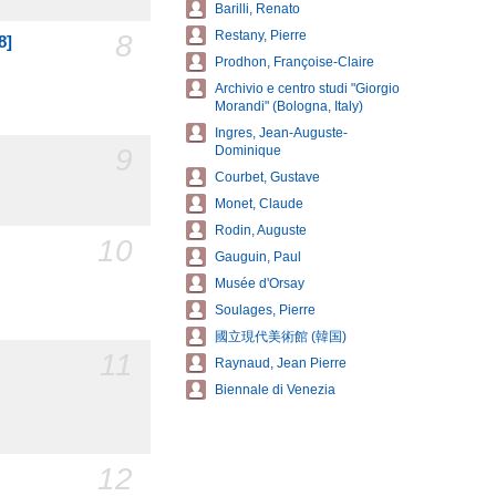
Barilli, Renato
8
Restany, Pierre
8]
Prodhon, Françoise-Claire
Archivio e centro studi "Giorgio
Morandi" (Bologna, Italy)
Ingres, Jean-Auguste-
9
Dominique
Courbet, Gustave
Monet, Claude
Rodin, Auguste
10
Gauguin, Paul
Musée d'Orsay
Soulages, Pierre
國立現代美術館 (韓国)
11
Raynaud, Jean Pierre
Biennale di Venezia
12