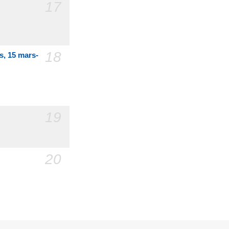
17
18
is, 15 mars-
19
20