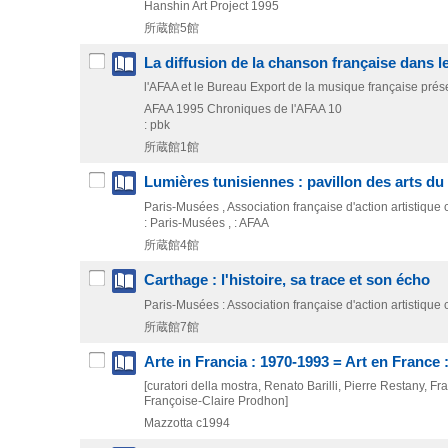
Hanshin Art Project
1995
所蔵館5館
La diffusion de la chanson française dans 
l'AFAA et le Bureau Export de la musique française pré
AFAA
1995
Chroniques de l'AFAA 10
: pbk
所蔵館1館
Lumières tunisiennes : pavillon des arts d
Paris-Musées , Association française d'action artistique
: Paris-Musées , : AFAA
所蔵館4館
Carthage : l'histoire, sa trace et son écho
Paris-Musées : Association française d'action artistique
所蔵館7館
Arte in Francia : 1970-1993 = Art en France 
[curatori della mostra, Renato Barilli, Pierre Restany, F
Françoise-Claire Prodhon]
Mazzotta
c1994