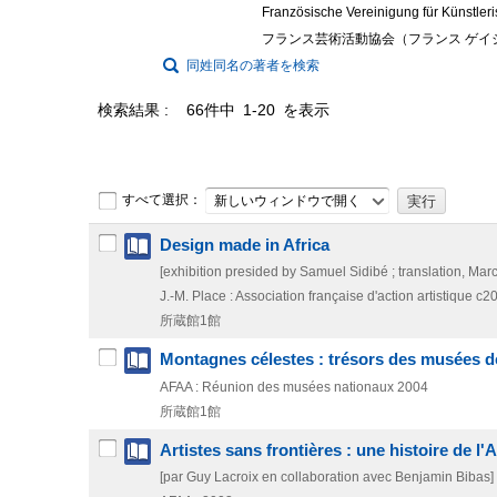
Französische Vereinigung für Künstleri
フランス芸術活動協会（フランス ゲイ
同姓同名の著者を検索
検索結果
66件中 1-20 を表示
すべて選択：
新しいウィンドウで開く
Design made in Africa
[exhibition presided by Samuel Sidibé ; translation, Marci
J.-M. Place : Association française d'action artistique
c2
所蔵館1館
Montagnes célestes : trésors des musées de 
AFAA : Réunion des musées nationaux
2004
所蔵館1館
Artistes sans frontières : une histoire de l
[par Guy Lacroix en collaboration avec Benjamin Bibas]