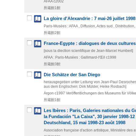
AFAA
c2002
所蔵館1館
La gloire d'Alexandrie : 7 mai-26 juillet 1998
Paris-Musées : AFAA , Diffusion, Actes sud , Distribution
所蔵館2館
France-Egypte : dialogues de deux cultures
[sous la diection scientifique de Jean-Marcel Humbert]
AFAA : Paris-Musées : Gallimard-l'Œil
c1998
所蔵館3館
Die Schätze der San Diego
herausgegeben unter Leitung von Jean-Paul Desroches, 
aus dem Englischen: Dirk Mülder, Heike Rosbach]
Argon
c1997
Veröffentlichungen des Museums für Völk
所蔵館1館
Les Ibères : Paris, Galeries nationales du G
la Fundación "La Caixa", 30 janvier 1998-12
Deutschland, 15 mai 1998-23 août 1998
Association française d'action artistique, Ministère des a