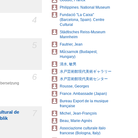
Goddio, Franck
Philippines. National Museum
Fundació "La Caixa"
4
(Barcelona, Spain). Centre
Cultural
Städtisches Reiss-Museum
Mannheim
5
Fautrier, Jean
Műcsarnok (Budapest,
Hungary)
清水, 敏男
水戸芸術館現代美術ギャラリー
6
水戸芸術館現代美術センター
Übersetzung
Rousse, Georges
France. Ambassade (Japan)
Bureau Export de la musique
française
7
ultural de
Michel, Jean-François
blik
Beau, Marie-Agnès
Associazione culturale italo
francese (Bologna, Italy)