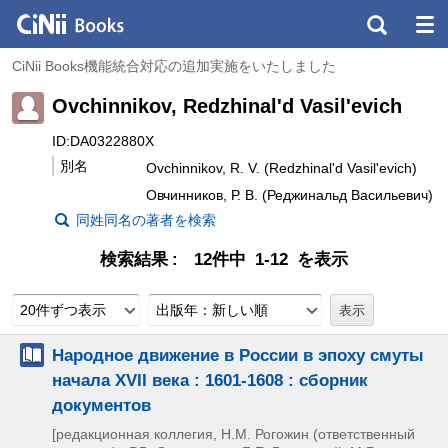
CiNii Books機能統合対応の追加実施をいたしました
Ovchinnikov, Redzhinalʹd Vasilʹevich
ID:DA0322880X
別名
Ovchinnikov, R. V. (Redzhinalʹd Vasilʹevich)
Овчинников, Р. В. (Реджинальд Васильевич)
同姓同名の著者を検索
検索結果
12件中 1-12 を表示
20件ずつ表示
出版年：新しい順
Народное движение в России в эпоху смуты
начала XVII века : 1601-1608 : сборник
документов
[редакционная коллегия, Н.М. Рогожин (ответственный