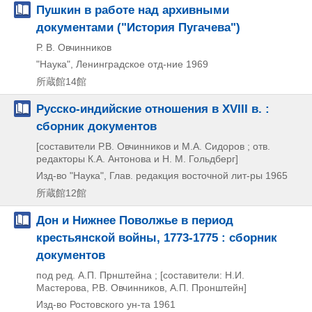
Пушкин в работе над архивными
документами ("История Пугачева")
Р. В. Овчинников
"Наука", Ленинградское отд-ние
1969
所蔵館14館
Русско-индийские отношения в XVIII в. :
сборник документов
[составители Р.В. Овчинников и М.А. Сидоров ; отв.
редакторы К.А. Антонова и Н. М. Гольдберг]
Изд-во "Наука", Глав. редакция восточной лит-ры
1965
所蔵館12館
Дон и Нижнее Поволжье в период
крестьянской войны, 1773-1775 : сборник
документов
под ред. А.П. Прнштейна ; [составители: Н.И.
Мастерова, Р.В. Овчинников, А.П. Пронштейн]
Изд-во Ростовского ун-та
1961