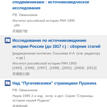
сподвижниками : источниковедческое
исследование
Р.В. Овчинников
Институт российской истории РАН
1995
: pbk
所蔵館7館
Исследования по источниковедению
истории России (до 1917 г.) : сборник статей
[редакционная коллегия, Соьолева Н.А. (отв. редактор)
... и др.]
Институт российсской истории РАН
1993-
[1993] , [1996] , [1997] , [1998] , [2001] , [2004] , [2012]
所蔵館12館
Над "Пугачевскими" страницами Пушкина
Р.В. Овчинников
Наука
1985
2-е изд., испр. и доп.
Серия "Страницы
истории нашей Родины"
所蔵館6館