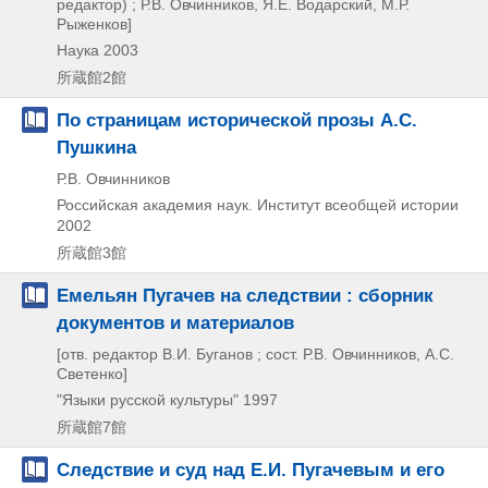
редактор) ; Р.В. Овчинников, Я.Е. Водарский, М.Р.
Рыженков]
Наука
2003
所蔵館2館
По страницам исторической прозы А.С.
Пушкина
Р.В. Овчинников
Российская академия наук. Институт всеобщей истории
2002
所蔵館3館
Емельян Пугачев на следствии : сборник
документов и материалов
[отв. редактор В.И. Буганов ; сост. Р.В. Овчинников, А.С.
Светенко]
"Языки русской культуры"
1997
所蔵館7館
Следствие и суд над Е.И. Пугачевым и его