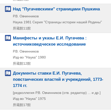
Над "Пугачевскими" страницами Пушкина
Р.В. Овчинников
Наука
1981
Серия "Страницы истории нашей Родины"
所蔵館11館
Манифесты и указы Е.И. Пугачева :
источниковедческое исследование
Р.В. Овчинников
Изд-во "Наука"
1980
所蔵館12館
Документы ставки Е.И. Пугачева,
повстанческих властей и учреждений, 1773-
1774 гг.
[редколлегия Р.В. Овчинников (отв. редактор) ... и др.]
Изд-во "Наука"
1975
所蔵館17館