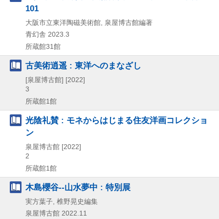
101
大阪市立東洋陶磁美術館, 泉屋博古館編著
青幻舎
2023.3
所蔵館31館
古美術逍遥 : 東洋へのまなざし
[泉屋博古館]
[2022]
3
所蔵館1館
光陰礼賛 : モネからはじまる住友洋画コレクショ
ン
泉屋博古館
[2022]
2
所蔵館1館
木島櫻谷--山水夢中 : 特別展
実方葉子, 椎野晃史編集
泉屋博古館
2022.11