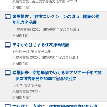
泉屋博古館 , 富山大学芸術文化学部
2021.3
所蔵館39館
泉屋博古 : #住友コレクションの原点 : 開館60周
年記念名品展
[泉屋博古館]
[2020]
開館60周年記念名品展 2
所蔵館1館
モネからはじまる住友洋画物語
野地耕一郎, 実方葉子編集
泉屋博古館
2020.3
開館60周年記念名品展 1
所蔵館4館
瑞獣伝来 : 空想動物でめぐる東アジア三千年の旅
: 泉屋博古館開館60周年記念特別展
山本尭, 実方葉子編
泉屋博古館
2020.9
所蔵館10館
文化財よ、永遠に : 住友財団修復助成30年記念