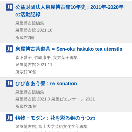
公益財団法人泉屋博古館10年史 : 2011年-2020年
の活動記録
泉屋博古館編集
泉屋博古館
2021.10
所蔵館2館
泉屋博古茶道具 = Sen-oku hakuko tea utensils
森下愛子, 竹嶋康平, 実方葉子編集
泉屋博古館
2021.11
所蔵館30館
ひびきあう聲 : re-sonation
泉屋博古館編集
泉屋博古館
2021.9
泉屋ビエンナーレ 2021
所蔵館25館
鋳物・モダン : 花を彩る銅のうつわ
泉屋博古館, 富山大学芸術文化学部編集