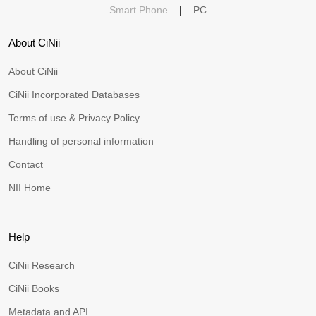
Smart Phone
|
PC
About CiNii
About CiNii
CiNii Incorporated Databases
Terms of use & Privacy Policy
Handling of personal information
Contact
NII Home
Help
CiNii Research
CiNii Books
Metadata and API