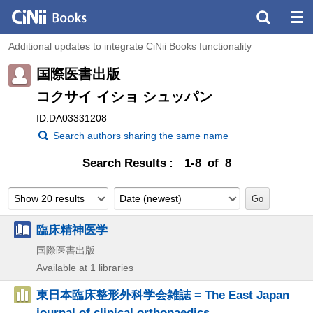
Additional updates to integrate CiNii Books functionality
国際医書出版
コクサイ イショ シュッパン
ID:DA03331208
Search authors sharing the same name
Search Results
1-8 of 8
Show 20 results
Date (newest)
臨床精神医学
国際医書出版
Available at 1 libraries
東日本臨床整形外科学会雑誌 = The East Japan
journal of clinical orthopaedics