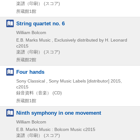
楽譜（印刷） (スコア)
所蔵館1館
String quartet no. 6
William Bolcom
E.B. Marks Music , Exclusively distributed by H. Leonard
c2015
楽譜（印刷） (スコア)
所蔵館2館
Four hands
Sony Classical , Sony Music Labels [distributor]
2015,
c2015
録音資料（音楽） (CD)
所蔵館1館
Ninth symphony in one movement
William Bolcom
E.B. Marks Music : Bolcom Music
c2015
楽譜（印刷） (スコア)