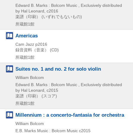
Edward B. Marks : Bolcom Music , Exclusively distributed
by Hal Leonard, c2016
楽譜（印刷） (いずれでもないもの)
所蔵館1館
Americas
Cam Jazz
p2016
録音資料（音楽） (CD)
所蔵館1館
Suites no. 1 and no. 2 for solo violin
William Bolcom
Edward B. Marks : Bolcom Music , Exclusively distributed
by Hal Leonard, c2015
楽譜（印刷） (スコア)
所蔵館1館
Millennium : a concerto-fantasia for orchestra
William Bolcom
E.B. Marks Music : Bolcom Music
c2015