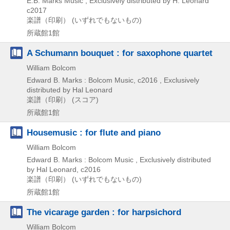
E.B. Marks Music , Exclusively distributed by H. Leonard
c2017
楽譜（印刷） (いずれでもないもの)
所蔵館1館
A Schumann bouquet : for saxophone quartet
William Bolcom
Edward B. Marks : Bolcom Music, c2016 , Exclusively
distributed by Hal Leonard
楽譜（印刷） (スコア)
所蔵館1館
Housemusic : for flute and piano
William Bolcom
Edward B. Marks : Bolcom Music , Exclusively distributed
by Hal Leonard, c2016
楽譜（印刷） (いずれでもないもの)
所蔵館1館
The vicarage garden : for harpsichord
William Bolcom