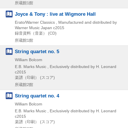
所蔵館1館
Joyce & Tony : live at Wigmore Hall
Erato/Warner Classics , Manufactured and distributed by
Warner Music Japan
c2015
録音資料（音楽） (CD)
所蔵館1館
String quartet no. 5
William Bolcom
E.B. Marks Music , Exclusively distributed by H. Leonard
c2015
楽譜（印刷） (スコア)
所蔵館2館
String quartet no. 4
William Bolcom
E.B. Marks Music , Exclusively distributed by H. Leonard
c2015
楽譜（印刷） (スコア)