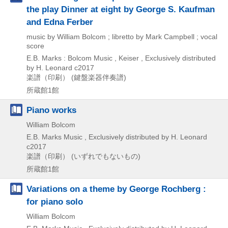
the play Dinner at eight by George S. Kaufman
and Edna Ferber
music by William Bolcom ; libretto by Mark Campbell ; vocal
score
E.B. Marks : Bolcom Music , Keiser , Exclusively distributed
by H. Leonard
c2017
楽譜（印刷） (鍵盤楽器伴奏譜)
所蔵館1館
Piano works
William Bolcom
E.B. Marks Music , Exclusively distributed by H. Leonard
c2017
楽譜（印刷） (いずれでもないもの)
所蔵館1館
Variations on a theme by George Rochberg :
for piano solo
William Bolcom