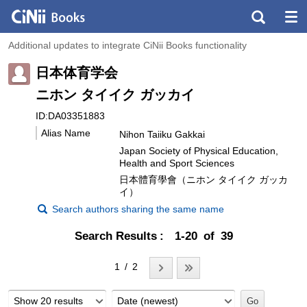
Additional updates to integrate CiNii Books functionality
日本体育学会
ニホン タイイク ガッカイ
ID:DA03351883
Alias Name
Nihon Taiiku Gakkai
Japan Society of Physical Education,
Health and Sport Sciences
日本體育學會（ニホン タイイク ガッカ
イ）
Search authors sharing the same name
Search Results
1-20 of 39
1 / 2
Show 20 results
Date (newest)