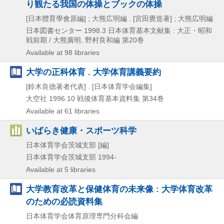
り観たる我国の体操とブックの体操
[日本體育學會原編] ; 大熊広明編 . [宮田覺造著] ; 大熊広明編
日本図書センター
1998.3
日本体育基本文献集 : 大正・昭和
戦前期 / 大熊廣明,
野村良和編 第20巻
Available at 98 libraries
大学の正科体育 . 大学体育講義要約
[鈴木良徳著者代表] . [日本体育学会編集]
大空社
1996.10
戦後体育基本資料集 第34巻
Available at 61 libraries
いばらき健康・スポーツ科学
日本体育学会茨城支部 [編]
日本体育学会茨城支部
1994-
Available at 5 libraries
大学教育改革と保健体育の未来像 : 大学体育改革
のための必読資料集
日本体育学会体育原理専門分科会編