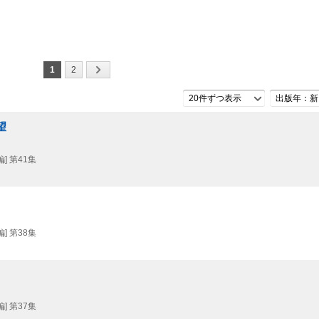
1
2
20件ずつ表示
出版年：新
望
] 第41集
] 第38集
] 第37集