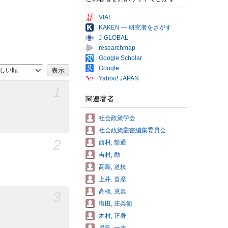
VIAF
KAKEN — 研究者をさがす
J-GLOBAL
researchmap
Google Scholar
Google
しい順
Yahoo! JAPAN
1
関連著者
社会政策学会
社会政策叢書編集委員会
2
西村, 豁通
吉村, 励
高島, 道枝
上井, 喜彦
高橋, 克嘉
3
塩田, 庄兵衛
木村, 正身