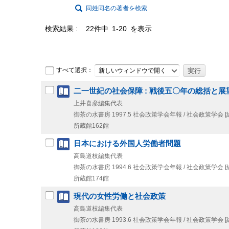
同姓同名の著者を検索
検索結果
22件中 1-20 を表示
すべて選択：
新しいウィンドウで開く
二一世紀の社会保障 : 戦後五〇年の総括と展
上井喜彦編集代表
御茶の水書房
1997.5
社会政策学会年報 / 社会政策学会 [編
所蔵館162館
日本における外国人労働者問題
高島道枝編集代表
御茶の水書房
1994.6
社会政策学会年報 / 社会政策学会 [編
所蔵館174館
現代の女性労働と社会政策
高島道枝編集代表
御茶の水書房
1993.6
社会政策学会年報 / 社会政策学会 [編