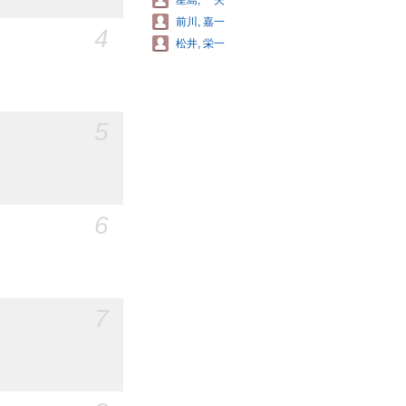
星島, 一夫
前川, 嘉一
4
松井, 栄一
5
6
7