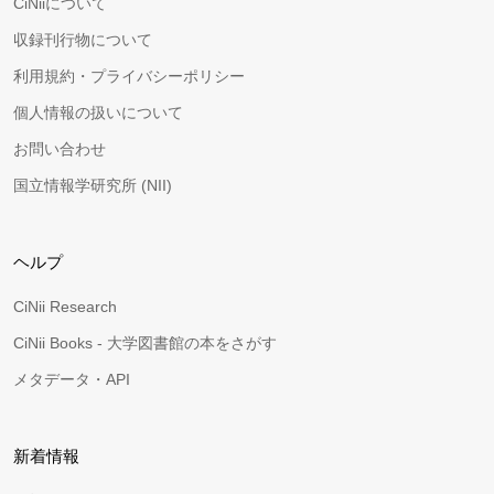
CiNiiについて
収録刊行物について
利用規約・プライバシーポリシー
個人情報の扱いについて
お問い合わせ
国立情報学研究所 (NII)
ヘルプ
CiNii Research
CiNii Books - 大学図書館の本をさがす
メタデータ・API
新着情報