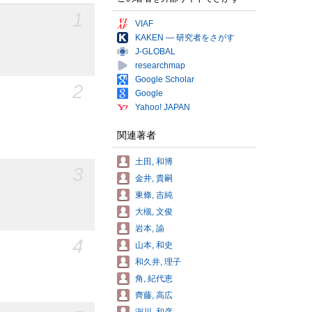
1
VIAF
KAKEN — 研究者をさがす
J-GLOBAL
researchmap
Google Scholar
2
Google
Yahoo! JAPAN
関連著者
土田, 和博
3
金井, 貴嗣
東條, 吉純
大槻, 文俊
岩本, 諭
4
山本, 和史
和久井, 理子
角, 紀代恵
齊藤, 高広