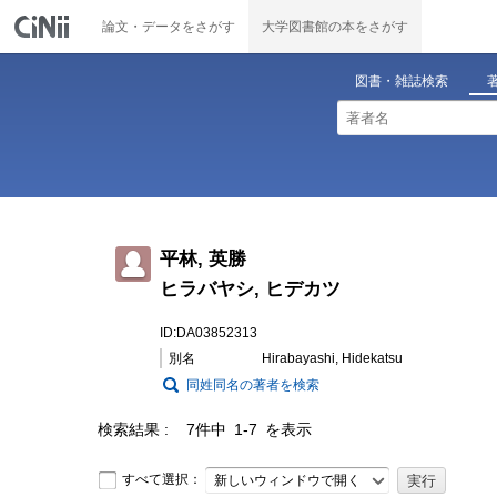
論文・データをさがす
大学図書館の本をさがす
図書・雑誌検索
平林, 英勝
ヒラバヤシ, ヒデカツ
ID:DA03852313
別名
Hirabayashi, Hidekatsu
同姓同名の著者を検索
検索結果
7件中 1-7 を表示
すべて選択：
新しいウィンドウで開く