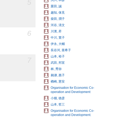
5
渕川, 和彦
栗田, 誠
越知, 保見
柴田, 潤子
河谷, 清文
6
川濱, 昇
中川, 寛子
伊永, 大輔
長谷河, 亜希子
山本, 裕子
7
武田, 邦宣
林, 秀弥
鵜瀞, 惠子
楢崎, 憲安
Organisation for Economic Co-
operation and Development
小畑, 徳彦
山本, 哲三
Organisation for Economic Co-
operation and Development.