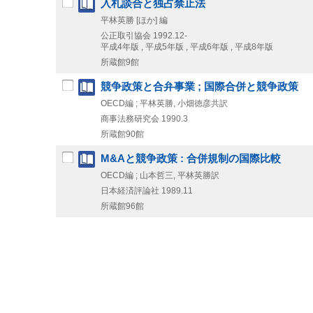
入札談合と独占禁止法
平林英勝 [ほか] 編
公正取引協会
1992.12-
平成4年版 , 平成5年版 , 平成6年版 , 平成8年版
所蔵館9館
競争政策と合弁事業 ; 国際合併と競争政策
OECD編 ; 平林英勝, 小畑徳彦共訳
商事法務研究会
1990.3
所蔵館90館
M&Aと競争政策 : 合併規制の国際比較
OECD編 ; 山本哲三, 平林英勝訳
日本経済評論社
1989.11
所蔵館96館