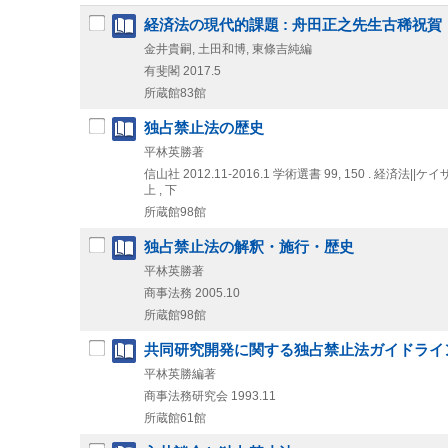
経済法の現代的課題 : 舟田正之先生古稀祝賀
金井貴嗣, 土田和博, 東條吉純編
有斐閣
2017.5
所蔵館83館
独占禁止法の歴史
平林英勝著
信山社
2012.11-2016.1
学術選書 99,
150 . 経済法||ケ
上 , 下
所蔵館98館
独占禁止法の解釈・施行・歴史
平林英勝著
商事法務
2005.10
所蔵館98館
共同研究開発に関する独占禁止法ガイドライ
平林英勝編著
商事法務研究会
1993.11
所蔵館61館