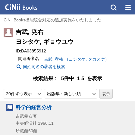
CiNii Books機能統合対応の追加実施をいたしました
吉武, 尭右
ヨシタケ, ギョウユウ
ID:DA03855912
関連著者名
吉武, 孝祐 （ヨシタケ, タカスケ）
同姓同名の著者を検索
検索結果
5件中 1-5 を表示
20件ずつ表示
出版年：新しい順
科学的経営分析
吉武尭右著
中央経済社
1966.11
所蔵館60館