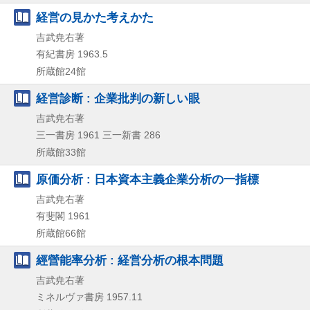
経営の見かた考えかた
吉武尭右著
有紀書房
1963.5
所蔵館24館
経営診断 : 企業批判の新しい眼
吉武尭右著
三一書房
1961
三一新書 286
所蔵館33館
原価分析 : 日本資本主義企業分析の一指標
吉武尭右著
有斐閣
1961
所蔵館66館
經營能率分析 : 経営分析の根本問題
吉武尭右著
ミネルヴァ書房
1957.11