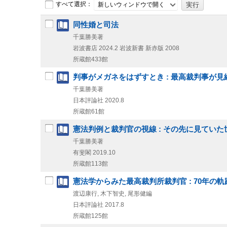
すべて選択：
新しいウィンドウで開く
同性婚と司法
千葉勝美著
岩波書店
2024.2
岩波新書 新赤版 2008
所蔵館433館
判事がメガネをはずすとき : 最高裁判事が
千葉勝美著
日本評論社
2020.8
所蔵館61館
憲法判例と裁判官の視線 : その先に見ていた
千葉勝美著
有斐閣
2019.10
所蔵館113館
憲法学からみた最高裁判所裁判官 : 70年の軌
渡辺康行, 木下智史, 尾形健編
日本評論社
2017.8
所蔵館125館