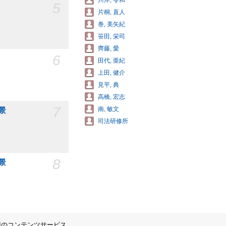
川岸, 令和
5
片桐, 直人
巻, 美矢紀
笹田, 栄司
齊藤, 愛
6
田代, 亜紀
上田, 健介
見平, 典
高橋, 宏志
7
南, 敏文
景
司法研修所
8
景
IIのコンテンツサービス