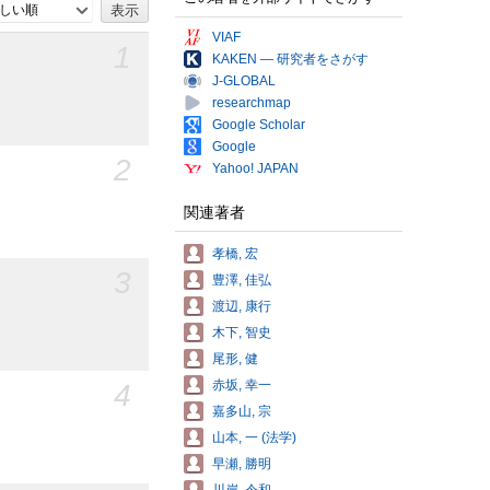
しい順
VIAF
1
KAKEN — 研究者をさがす
J-GLOBAL
researchmap
Google Scholar
Google
2
Yahoo! JAPAN
関連著者
孝橋, 宏
3
豊澤, 佳弘
渡辺, 康行
木下, 智史
尾形, 健
4
赤坂, 幸一
嘉多山, 宗
山本, 一 (法学)
早瀬, 勝明