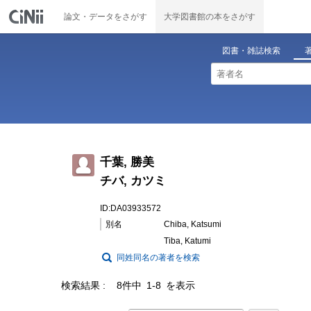
論文・データをさがす
大学図書館の本をさがす
図書・雑誌検索
千葉, 勝美
チバ, カツミ
ID:DA03933572
別名
Chiba, Katsumi
Tiba, Katumi
同姓同名の著者を検索
検索結果
8件中 1-8 を表示