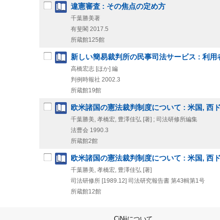
違憲審査 : その焦点の定め方
千葉勝美著
有斐閣
2017.5
所蔵館125館
新しい簡易裁判所の民事司法サービス : 利
高橋宏志 [ほか] 編
判例時報社
2002.3
所蔵館19館
欧米諸国の憲法裁判制度について : 米国, 
千葉勝美, 孝橋宏, 豊澤佳弘 [著] ; 司法研修所編集
法曹会
1990.3
所蔵館2館
欧米諸国の憲法裁判制度について : 米国, 
千葉勝美, 孝橋宏, 豊澤佳弘 [著]
司法研修所
[1989.12]
司法研究報告書 第43輯第1号
所蔵館12館
CiNiiについて