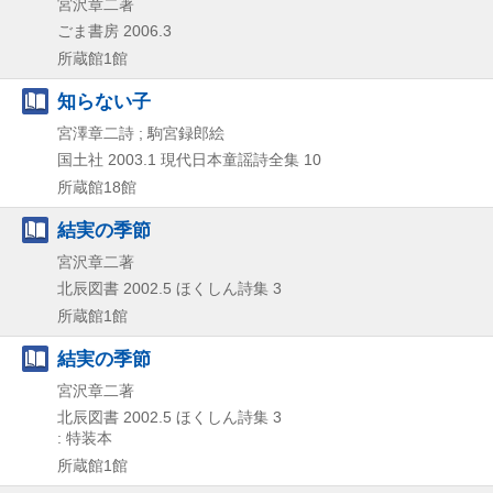
宮沢章二著
ごま書房
2006.3
所蔵館1館
知らない子
宮澤章二詩 ; 駒宮録郎絵
国土社
2003.1
現代日本童謡詩全集 10
所蔵館18館
結実の季節
宮沢章二著
北辰図書
2002.5
ほくしん詩集 3
所蔵館1館
結実の季節
宮沢章二著
北辰図書
2002.5
ほくしん詩集 3
: 特装本
所蔵館1館