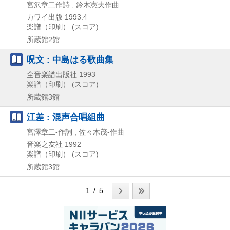
宮沢章二作詩 ; 鈴木憲夫作曲
カワイ出版
1993.4
楽譜（印刷） (スコア)
所蔵館2館
呪文 : 中島はる歌曲集
全音楽譜出版社
1993
楽譜（印刷） (スコア)
所蔵館3館
江差 : 混声合唱組曲
宮澤章二-作詞 ; 佐々木茂-作曲
音楽之友社
1992
楽譜（印刷） (スコア)
所蔵館3館
1 / 5