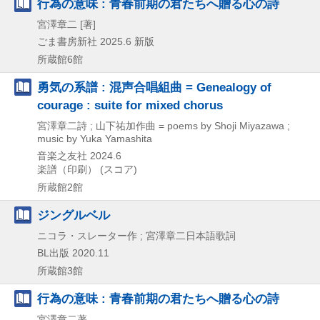
行為の意味 : 青春前期の君たちへ贈る心の詩
宮澤章二 [著]
ごま書房新社
2025.6
新版
所蔵館6館
勇気の系譜 : 混声合唱組曲 = Genealogy of
courage : suite for mixed chorus
宮澤章二詩 ; 山下祐加作曲 = poems by Shoji Miyazawa ;
music by Yuka Yamashita
音楽之友社
2024.6
楽譜（印刷） (スコア)
所蔵館2館
ジングルベル
ニコラ・スレーター作 ; 宮澤章二日本語歌詞
BL出版
2020.11
所蔵館3館
行為の意味 : 青春前期の君たちへ贈る心の詩
宮澤章二著