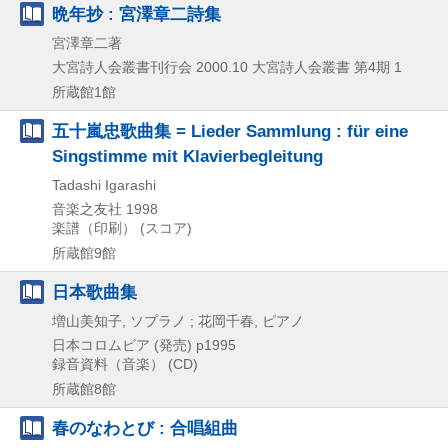
晩年抄 : 宮澤章二詩集
宮澤章二著
大宮詩人会叢書刊行会
2000.10
大宮詩人会叢書 第4期 1
所蔵館1館
五十嵐忠歌曲集 = Lieder Sammlung : für eine
Singstimme mit Klavierbegleitung
Tadashi Igarashi
音楽之友社
1998
楽譜（印刷） (スコア)
所蔵館9館
日本歌曲集
増山美知子, ソプラノ ; 花岡千春, ピアノ
日本コロムビア (発売)
p1995
録音資料（音楽） (CD)
所蔵館8館
春のなわとび : 合唱組曲