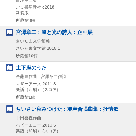
ごま書房新社
c2018
新装版
所蔵館8館
宮澤章二 : 風と光の詩人 : 企画展
さいたま文学館編
さいたま文学館
2015.1
所蔵館10館
土下座のうた
金藤豊作曲 ; 宮澤章二作詩
マザーアース
2011.3
楽譜（印刷） (スコア)
所蔵館1館
ちいさい秋みつけた : 混声合唱曲集 : 抒情歌
中田喜直作曲
ハピーエコー
2010.5
楽譜（印刷） (スコア)