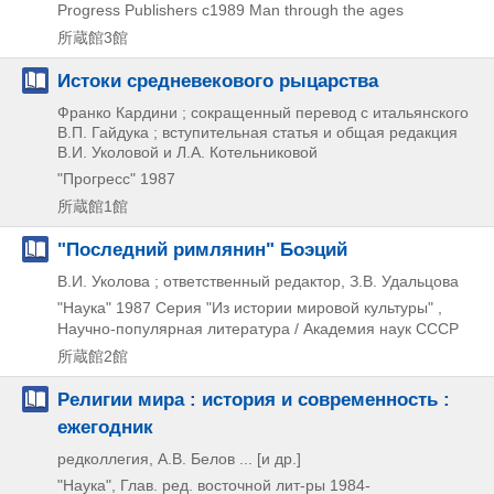
Progress Publishers
c1989
Man through the ages
所蔵館3館
Истоки средневекового рыцарства
Франко Кардини ; сокращенный перевод с итальянского
В.П. Гайдука ; вступительная статья и общая редакция
В.И. Уколовой и Л.А. Котельниковой
"Прогресс"
1987
所蔵館1館
"Последний римлянин" Боэций
В.И. Уколова ; ответственный редактор, З.В. Удальцова
"Наука"
1987
Серия "Из истории мировой культуры" ,
Научно-популярная литература / Αкадемия наук СССР
所蔵館2館
Религии мира : история и современность :
ежегодник
редколлегия, А.В. Белов ... [и др.]
"Наука", Глав. ред. восточной лит-ры
1984-