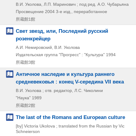
В.И. Уколова, Л.П. Маринович ; под ред. А.О. Чубарьяна
Просвещение
2004
3-е изд., переработанное
所蔵館1館
Свет звезд, или, Последний русский
розенкрейцер
А.И. Немировский, В.И. Уколова
Издательская группа "Прогресс" : "Культура"
1994
所蔵館3館
Античное наследие и культура раннего
средневековья : конец V-середина VII века
В.И. Уколова ; отв. редактор, Л.С. Чиколини
"Наука"
1989
所蔵館2館
The last of the Romans and European culture
[by] Victoria Ukolova ; translated from the Russian by Vic
Schneierson