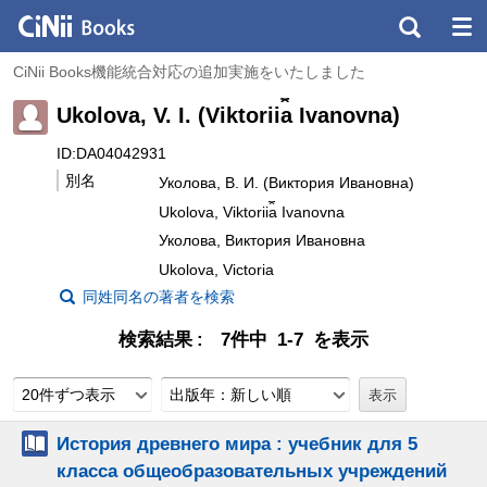
CiNii Books機能統合対応の追加実施をいたしました
Ukolova, V. I. (Viktorii︠a︡ Ivanovna)
ID:DA04042931
別名
Уколова, В. И. (Виктория Ивановна)
Ukolova, Viktorii︠a︡ Ivanovna
Уколова, Виктория Ивановна
Ukolova, Victoria
同姓同名の著者を検索
検索結果
7件中 1-7 を表示
20件ずつ表示
出版年：新しい順
История древнего мира : учебник для 5
класса общеобразовательных учреждений