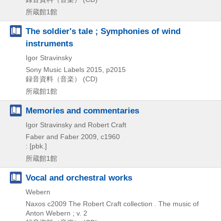
所蔵館1館
The soldier's tale ; Symphonies of wind
instruments
Igor Stravinsky
Sony Music Labels
2015, p2015
録音資料（音楽） (CD)
所蔵館1館
Memories and commentaries
Igor Stravinsky and Robert Craft
Faber and Faber
2009, c1960
: [pbk.]
所蔵館1館
Vocal and orchestral works
Webern
Naxos
c2009
The Robert Craft collection . The music of
Anton Webern ; v. 2