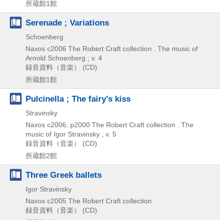
所蔵館1館
Serenade ; Variations
Schoenberg
Naxos
c2006
The Robert Craft collection . The music of
Arnold Schoenberg ; v. 4
録音資料（音楽） (CD)
所蔵館1館
Pulcinella ; The fairy's kiss
Stravinsky
Naxos
c2006, p2000
The Robert Craft collection . The
music of Igor Stravinsky ; v. 5
録音資料（音楽） (CD)
所蔵館2館
Three Greek ballets
Igor Stravinsky
Naxos
c2005
The Robert Craft collection
録音資料（音楽） (CD)