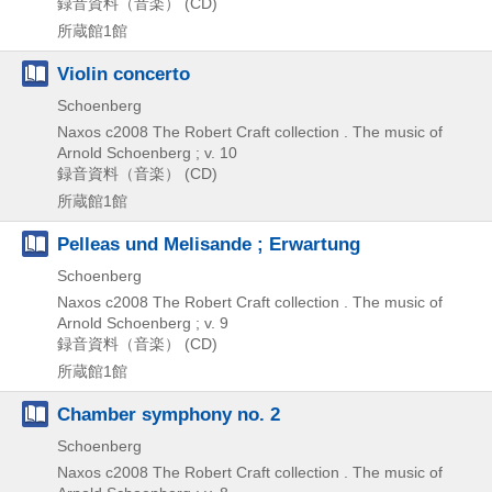
録音資料（音楽） (CD)
所蔵館1館
Violin concerto
Schoenberg
Naxos
c2008
The Robert Craft collection . The music of
Arnold Schoenberg ; v. 10
録音資料（音楽） (CD)
所蔵館1館
Pelleas und Melisande ; Erwartung
Schoenberg
Naxos
c2008
The Robert Craft collection . The music of
Arnold Schoenberg ; v. 9
録音資料（音楽） (CD)
所蔵館1館
Chamber symphony no. 2
Schoenberg
Naxos
c2008
The Robert Craft collection . The music of