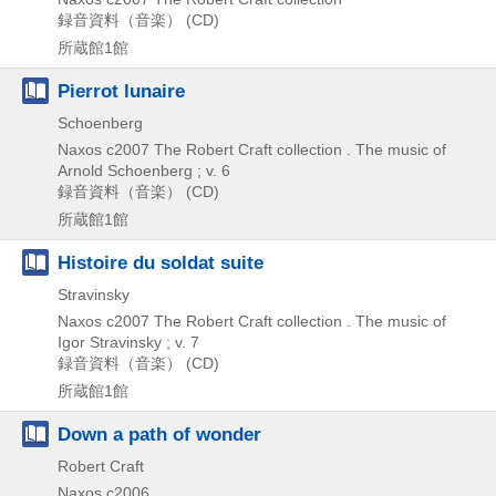
録音資料（音楽） (CD)
所蔵館1館
Pierrot lunaire
Schoenberg
Naxos
c2007
The Robert Craft collection . The music of
Arnold Schoenberg ; v. 6
録音資料（音楽） (CD)
所蔵館1館
Histoire du soldat suite
Stravinsky
Naxos
c2007
The Robert Craft collection . The music of
Igor Stravinsky ; v. 7
録音資料（音楽） (CD)
所蔵館1館
Down a path of wonder
Robert Craft
Naxos
c2006