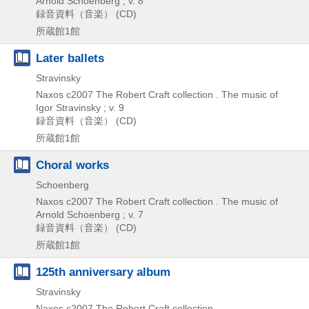
Arnold Schoenberg ; v. 8
録音資料（音楽） (CD)
所蔵館1館
Later ballets
Stravinsky
Naxos
c2007
The Robert Craft collection . The music of
Igor Stravinsky ; v. 9
録音資料（音楽） (CD)
所蔵館1館
Choral works
Schoenberg
Naxos
c2007
The Robert Craft collection . The music of
Arnold Schoenberg ; v. 7
録音資料（音楽） (CD)
所蔵館1館
125th anniversary album
Stravinsky
Naxos
c2007
The Robert Craft collection