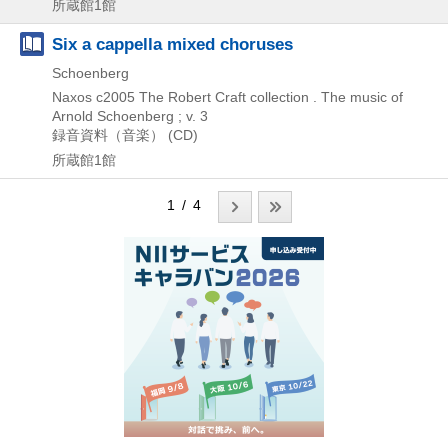
所蔵館1館
Six a cappella mixed choruses
Schoenberg
Naxos
c2005
The Robert Craft collection . The music of
Arnold Schoenberg ; v. 3
録音資料（音楽） (CD)
所蔵館1館
1 / 4