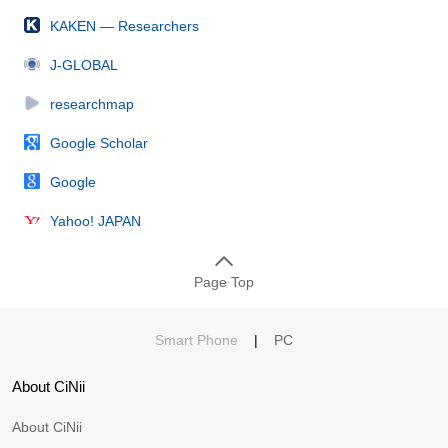
KAKEN — Researchers
J-GLOBAL
researchmap
Google Scholar
Google
Yahoo! JAPAN
Page Top
Smart Phone
|
PC
About CiNii
About CiNii