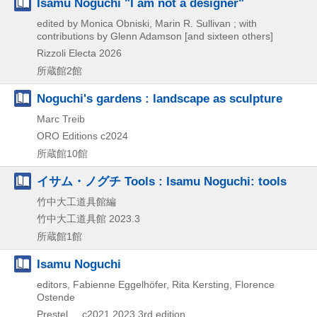
Isamu Noguchi "I am not a designer"
edited by Monica Obniski, Marin R. Sullivan ; with
contributions by Glenn Adamson [and sixteen others]
Rizzoli Electa
2026
所蔵館2館
Noguchi's gardens : landscape as sculpture
Marc Treib
ORO Editions
c2024
所蔵館10館
イサム・ノグチ Tools : Isamu Noguchi: tools
竹中大工道具館編
竹中大工道具館
2023.3
所蔵館1館
Isamu Noguchi
editors, Fabienne Eggelhöfer, Rita Kersting, Florence
Ostende
Prestel , , c2021
2023
3rd edition