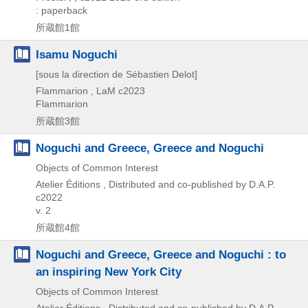
: paperback
所蔵館1館
Isamu Noguchi
[sous la direction de Sébastien Delot]
Flammarion , LaM
c2023
Flammarion
所蔵館3館
Noguchi and Greece, Greece and Noguchi
Objects of Common Interest
Atelier Éditions , Distributed and co-published by D.A.P.
c2022
v. 2
所蔵館4館
Noguchi and Greece, Greece and Noguchi : to
an inspiring New York City
Objects of Common Interest